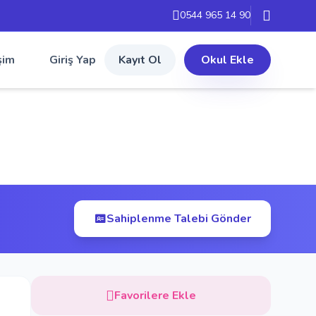
0544 965 14 90
şim
Giriş Yap
Kayıt Ol
Okul Ekle
Sahiplenme Talebi Gönder
Favorilere Ekle