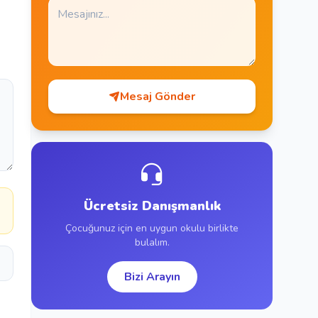
Mesaj Gönder
a
Ücretsiz Danışmanlık
Çocuğunuz için en uygun okulu birlikte
bulalım.
Bizi Arayın