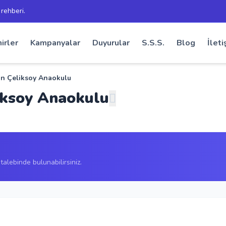
 rehberi.
irler
Kampanyalar
Duyurular
S.S.S.
Blog
İleti
an Çeliksoy Anaokulu
iksoy Anaokulu
alebinde bulunabilirsiniz.