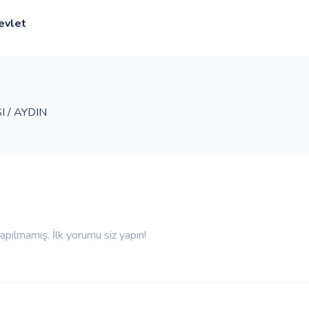
evlet
I / AYDIN
pılmamış. İlk yorumu siz yapın!