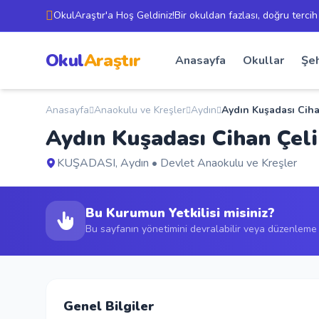
OkulAraştır'a Hoş Geldiniz!Bir okuldan fazlası, doğru tercih
Okul
Araştır
Anasayfa
Okullar
Şeh
Anasayfa
Anaokulu ve Kreşler
Aydın
Aydın Kuşadası Cih
Aydın Kuşadası Cihan Çel
KUŞADASI, Aydın • Devlet Anaokulu ve Kreşler
Bu Kurumun Yetkilisi misiniz?
Bu sayfanın yönetimini devralabilir veya düzenleme t
Genel Bilgiler