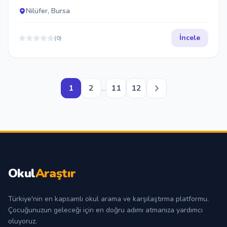
Nilüfer, Bursa
İncele
(0)
1
2
...
11
12
Okul
Araştır
Türkiye'nin en kapsamlı okul arama ve karşılaştırma platformu.
Çocuğunuzun geleceği için en doğru adımı atmanıza yardımcı
oluyoruz.