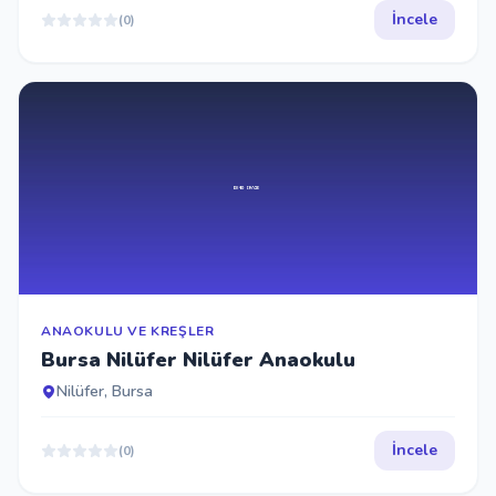
İncele
(0)
ANAOKULU VE KREŞLER
Bursa Nilüfer Nilüfer Anaokulu
Nilüfer, Bursa
İncele
(0)