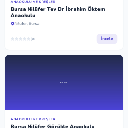
ANAOKULU VE KREŞLER
Bursa Nilüfer Tev Dr İbrahim Öktem
Anaokulu
Nilüfer, Bursa
İncele
(0)
ANAOKULU VE KREŞLER
Bursa Nilüfer Görükle Anaokulu