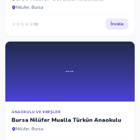
Nilüfer, Bursa
İncele
(0)
ANAOKULU VE KREŞLER
Bursa Nilüfer Mualla Türkün Anaokulu
Nilüfer, Bursa