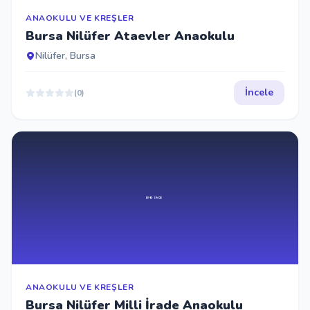
ANAOKULU VE KREŞLER
Bursa Nilüfer Ataevler Anaokulu
Nilüfer, Bursa
İncele
(0)
ANAOKULU VE KREŞLER
Bursa Nilüfer Milli İrade Anaokulu