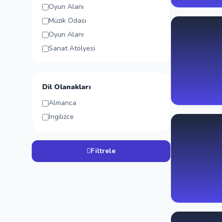
Oyun Alanı
Müzik Odası
Oyun Alanı
Sanat Atölyesi
Dil Olanakları
Almanca
İngilizce
Filtrele