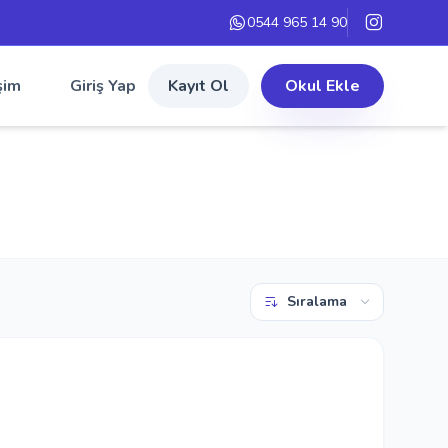
0544 965 14 90
şim
Giriş Yap
Kayıt Ol
Okul Ekle