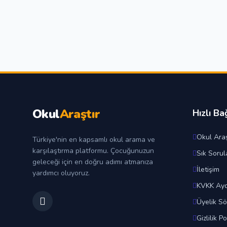
Okul
Araştır
Hızlı Ba
Okul Araş
Türkiye'nin en kapsamlı okul arama ve
karşılaştırma platformu. Çocuğunuzun
Sık Sorul
geleceği için en doğru adımı atmanıza
İletişim
yardımcı oluyoruz.
KVKK Ayd
Üyelik S
Gizlilik Po