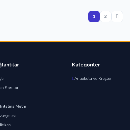
1
2
ğlantılar
Kategoriler
tır
Anaokulu ve Kreşler
an Sorular
ınlatma Metni
özleşmesi
litikası