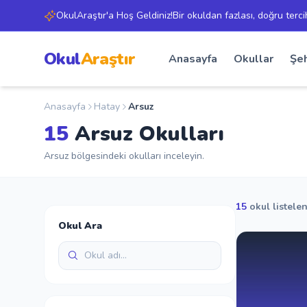
OkulAraştır'a Hoş Geldiniz!Bir okuldan fazlası, doğru terci
Okul
Araştır
Anasayfa
Okullar
Şeh
Anasayfa
Hatay
Arsuz
15
Arsuz Okulları
Arsuz bölgesindeki okulları inceleyin.
15
okul listelen
Okul Ara