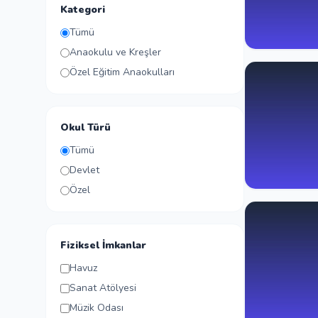
Kategori
Tümü
Anaokulu ve Kreşler
Özel Eğitim Anaokulları
Okul Türü
Tümü
Devlet
Özel
Fiziksel İmkanlar
Havuz
Sanat Atölyesi
Müzik Odası