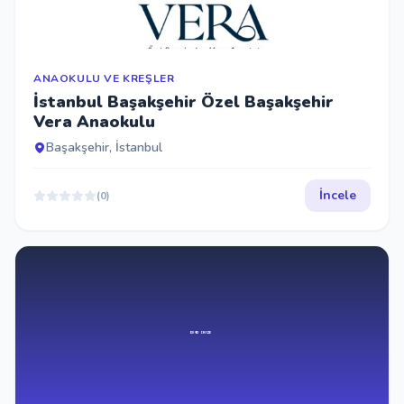
ANAOKULU VE KREŞLER
İstanbul Başakşehir Özel Başakşehir
Vera Anaokulu
Başakşehir, İstanbul
İncele
(0)