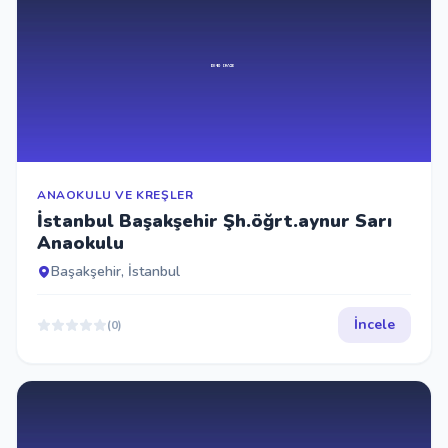
ANAOKULU VE KREŞLER
İstanbul Başakşehir Şh.öğrt.aynur Sarı
Anaokulu
Başakşehir, İstanbul
İncele
(0)