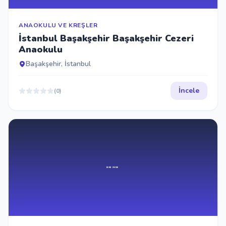
ANAOKULU VE KREŞLER
İstanbul Başakşehir Başakşehir Cezeri
Anaokulu
Başakşehir, İstanbul
İncele
(0)