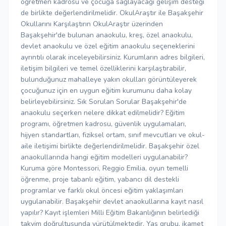
öğretmen kadrosu ve çocuğa sağlayacağı gelişim desteği
de birlikte değerlendirilmelidir. OkulAraştır ile Başakşehir
Okullarını Karşılaştırın OkulAraştır üzerinden
Başakşehir'de bulunan anaokulu, kreş, özel anaokulu,
devlet anaokulu ve özel eğitim anaokulu seçeneklerini
ayrıntılı olarak inceleyebilirsiniz. Kurumların adres bilgileri,
iletişim bilgileri ve temel özelliklerini karşılaştırabilir,
bulunduğunuz mahalleye yakın okulları görüntüleyerek
çocuğunuz için en uygun eğitim kurumunu daha kolay
belirleyebilirsiniz. Sık Sorulan Sorular Başakşehir'de
anaokulu seçerken nelere dikkat edilmelidir? Eğitim
programı, öğretmen kadrosu, güvenlik uygulamaları,
hijyen standartları, fiziksel ortam, sınıf mevcutları ve okul-
aile iletişimi birlikte değerlendirilmelidir. Başakşehir özel
anaokullarında hangi eğitim modelleri uygulanabilir?
Kuruma göre Montessori, Reggio Emilia, oyun temelli
öğrenme, proje tabanlı eğitim, yabancı dil destekli
programlar ve farklı okul öncesi eğitim yaklaşımları
uygulanabilir. Başakşehir devlet anaokullarına kayıt nasıl
yapılır? Kayıt işlemleri Milli Eğitim Bakanlığının belirlediği
takvim doğrultusunda yürütülmektedir. Yaş grubu, ikamet