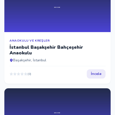
ANAOKULU VE KREŞLER
İstanbul Başakşehir Bahçeşehir
Anaokulu
Başakşehir, İstanbul
İncele
(0)