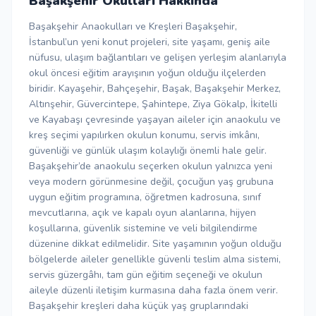
Başakşehir Okulları Hakkında
Başakşehir Anaokulları ve Kreşleri Başakşehir,
İstanbul’un yeni konut projeleri, site yaşamı, geniş aile
nüfusu, ulaşım bağlantıları ve gelişen yerleşim alanlarıyla
okul öncesi eğitim arayışının yoğun olduğu ilçelerden
biridir. Kayaşehir, Bahçeşehir, Başak, Başakşehir Merkez,
Altınşehir, Güvercintepe, Şahintepe, Ziya Gökalp, İkitelli
ve Kayabaşı çevresinde yaşayan aileler için anaokulu ve
kreş seçimi yapılırken okulun konumu, servis imkânı,
güvenliği ve günlük ulaşım kolaylığı önemli hale gelir.
Başakşehir’de anaokulu seçerken okulun yalnızca yeni
veya modern görünmesine değil, çocuğun yaş grubuna
uygun eğitim programına, öğretmen kadrosuna, sınıf
mevcutlarına, açık ve kapalı oyun alanlarına, hijyen
koşullarına, güvenlik sistemine ve veli bilgilendirme
düzenine dikkat edilmelidir. Site yaşamının yoğun olduğu
bölgelerde aileler genellikle güvenli teslim alma sistemi,
servis güzergâhı, tam gün eğitim seçeneği ve okulun
aileyle düzenli iletişim kurmasına daha fazla önem verir.
Başakşehir kreşleri daha küçük yaş gruplarındaki