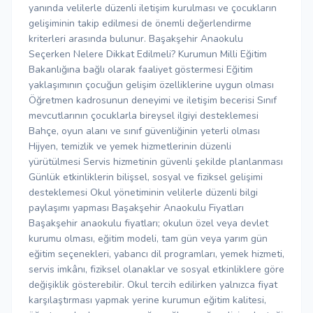
yanında velilerle düzenli iletişim kurulması ve çocukların
gelişiminin takip edilmesi de önemli değerlendirme
kriterleri arasında bulunur. Başakşehir Anaokulu
Seçerken Nelere Dikkat Edilmeli? Kurumun Milli Eğitim
Bakanlığına bağlı olarak faaliyet göstermesi Eğitim
yaklaşımının çocuğun gelişim özelliklerine uygun olması
Öğretmen kadrosunun deneyimi ve iletişim becerisi Sınıf
mevcutlarının çocuklarla bireysel ilgiyi desteklemesi
Bahçe, oyun alanı ve sınıf güvenliğinin yeterli olması
Hijyen, temizlik ve yemek hizmetlerinin düzenli
yürütülmesi Servis hizmetinin güvenli şekilde planlanması
Günlük etkinliklerin bilişsel, sosyal ve fiziksel gelişimi
desteklemesi Okul yönetiminin velilerle düzenli bilgi
paylaşımı yapması Başakşehir Anaokulu Fiyatları
Başakşehir anaokulu fiyatları; okulun özel veya devlet
kurumu olması, eğitim modeli, tam gün veya yarım gün
eğitim seçenekleri, yabancı dil programları, yemek hizmeti,
servis imkânı, fiziksel olanaklar ve sosyal etkinliklere göre
değişiklik gösterebilir. Okul tercih edilirken yalnızca fiyat
karşılaştırması yapmak yerine kurumun eğitim kalitesi,