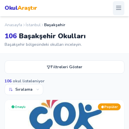
Okul
Araştır
Anasayfa
İstanbul
Başakşehir
Anasayfa
106
Başakşehir Okulları
Okullar
Başakşehir bölgesindeki okulları inceleyin.
Şehirler
Filtreleri Göster
Kampanyalar
106
okul listeleniyor
Duyurular
Onaylı
Popüler
S.S.S.
Blog