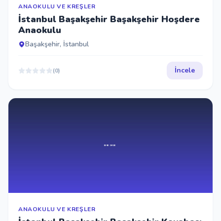
ANAOKULU VE KREŞLER
İstanbul Başakşehir Başakşehir Hoşdere
Anaokulu
Başakşehir, İstanbul
İncele
(0)
ANAOKULU VE KREŞLER