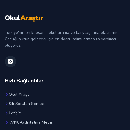
Okul
Araştır
Türkiye'nin en kapsamlı okul arama ve karşılaştırma platformu.
Çocuğunuzun geleceği için en doğru adımı atmanıza yardımcı
oluyoruz.
Hızlı Bağlantılar
Okul Araştır
Sık Sorulan Sorular
İletişim
KVKK Aydınlatma Metni