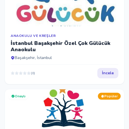
İletişim
Giriş Yap
ANAOKULU VE KREŞLER
İstanbul Başakşehir Özel Çok Gülücük
Anaokulu
Kayıt Ol
Başakşehir, İstanbul
Okul Ekle
İncele
(0)
Onaylı
Popüler