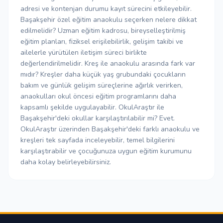
adresi ve kontenjan durumu kayıt sürecini etkileyebilir.
Başakşehir özel eğitim anaokulu seçerken nelere dikkat
edilmelidir? Uzman eğitim kadrosu, bireyselleştirilmiş
eğitim planları, fiziksel erişilebilirlik, gelişim takibi ve
ailelerle yürütülen iletişim süreci birlikte
değerlendirilmelidir. Kreş ile anaokulu arasında fark var
mıdır? Kreşler daha küçük yaş grubundaki çocukların
bakım ve günlük gelişim süreçlerine ağırlık verirken,
anaokulları okul öncesi eğitim programlarını daha
kapsamlı şekilde uygulayabilir. OkulAraştır ile
Başakşehir'deki okullar karşılaştırılabilir mi? Evet.
OkulAraştır üzerinden Başakşehir'deki farklı anaokulu ve
kreşleri tek sayfada inceleyebilir, temel bilgilerini
karşılaştırabilir ve çocuğunuza uygun eğitim kurumunu
daha kolay belirleyebilirsiniz.