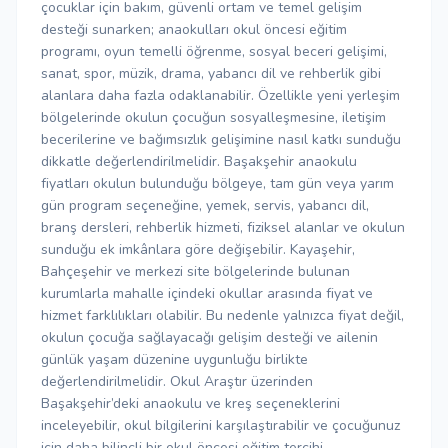
çocuklar için bakım, güvenli ortam ve temel gelişim
desteği sunarken; anaokulları okul öncesi eğitim
programı, oyun temelli öğrenme, sosyal beceri gelişimi,
sanat, spor, müzik, drama, yabancı dil ve rehberlik gibi
alanlara daha fazla odaklanabilir. Özellikle yeni yerleşim
bölgelerinde okulun çocuğun sosyalleşmesine, iletişim
becerilerine ve bağımsızlık gelişimine nasıl katkı sunduğu
dikkatle değerlendirilmelidir. Başakşehir anaokulu
fiyatları okulun bulunduğu bölgeye, tam gün veya yarım
gün program seçeneğine, yemek, servis, yabancı dil,
branş dersleri, rehberlik hizmeti, fiziksel alanlar ve okulun
sunduğu ek imkânlara göre değişebilir. Kayaşehir,
Bahçeşehir ve merkezi site bölgelerinde bulunan
kurumlarla mahalle içindeki okullar arasında fiyat ve
hizmet farklılıkları olabilir. Bu nedenle yalnızca fiyat değil,
okulun çocuğa sağlayacağı gelişim desteği ve ailenin
günlük yaşam düzenine uygunluğu birlikte
değerlendirilmelidir. Okul Araştır üzerinden
Başakşehir’deki anaokulu ve kreş seçeneklerini
inceleyebilir, okul bilgilerini karşılaştırabilir ve çocuğunuz
için daha bilinçli bir okul öncesi eğitim tercihi