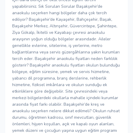
yapabilirsiniz. Sık Sorulan Sorular Başakşehir’de
anaokulu seçerken hangi bölgeler daha çok tercih
ediliyor? Başakşehir’de Kayaşehir, Bahçeşehir, Başak,
Başakşehir Merkez, Altınşehir, Güvercintepe, Şahintepe,
Ziya Gökalp, İkitelli ve Kayabaşı çevresi anaokulu
arayışının yoğun olduğu bölgeler arasındadır. Aileler
genellikle evlerine, sitelerine, iş yerlerine, metro
bağlantılarına veya servis güzergâhlarına yakın kurumları
tercih eder. Başakşehir anaokulu fiyatları neden farklılık
gösterir? Başakşehir anaokulu fiyatları okulun bulunduğu
bölgeye, eğitim süresine, yemek ve servis hizmetine,
yabancı dil programına, branş derslerine, rehberlik
hizmetine, fiziksel imkânlara ve okulun sunduğu ek
etkinliklere göre değişebilir. Site çevresindeki veya
merkezi bölgelerdeki okullarla mahalle içindeki kurumlar
arasında fiyat farkı olabilir. Başakşehir’de kreş ve
anaokulu seçerken nelere dikkat edilmeli? Okulun ruhsat
durumu, öğretmen kadrosu, sınıf mevcutları, güvenlik
önlemleri, hijyen koşulları, açık ve kapalı oyun alanları,
yemek düzeni ve çocuğun yaşına uygun eğitim programı