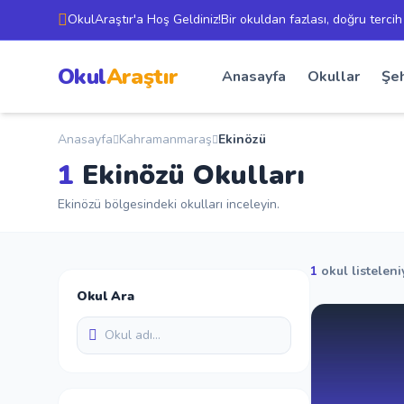
OkulAraştır'a Hoş Geldiniz!Bir okuldan fazlası, doğru tercih
Okul
Araştır
Anasayfa
Okullar
Şeh
Anasayfa
Kahramanmaraş
Ekinözü
1
Ekinözü Okulları
Ekinözü bölgesindeki okulları inceleyin.
1
okul listeleni
Okul Ara