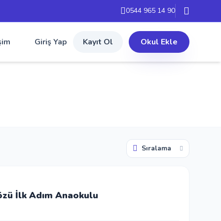
0544 965 14 90
şim
Giriş Yap
Kayıt Ol
Okul Ekle
zü İlk Adım Anaokulu