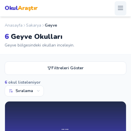
Okul
Araştır
Anasayfa
Sakarya
Geyve
Anasayfa
6
Geyve Okulları
Okullar
Geyve bölgesindeki okulları inceleyin.
Şehirler
Filtreleri Göster
Kampanyalar
6
okul listeleniyor
Duyurular
S.S.S.
Blog