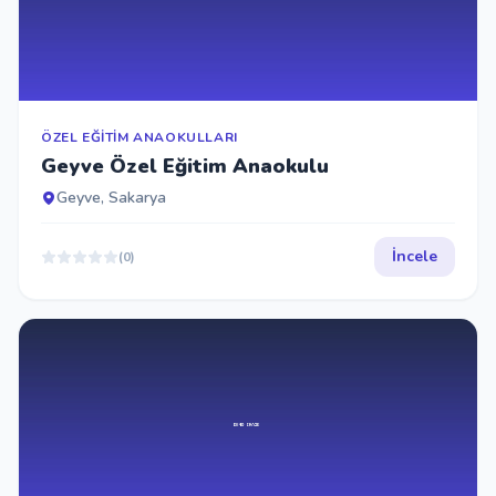
İletişim
Giriş Yap
ÖZEL EĞITIM ANAOKULLARI
Geyve Özel Eğitim Anaokulu
Kayıt Ol
Geyve, Sakarya
Okul Ekle
İncele
(0)