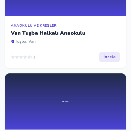
ANAOKULU VE KREŞLER
Van Tuşba Halkalı Anaokulu
Tuşba, Van
İncele
(0)