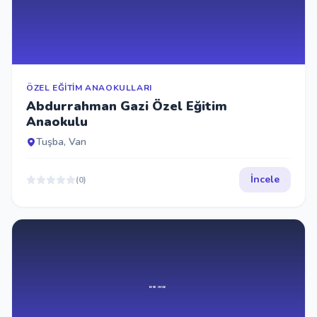
İletişim
Giriş Yap
ÖZEL EĞITIM ANAOKULLARI
Abdurrahman Gazi Özel Eğitim
Anaokulu
Kayıt Ol
Tuşba, Van
Okul Ekle
İncele
(0)