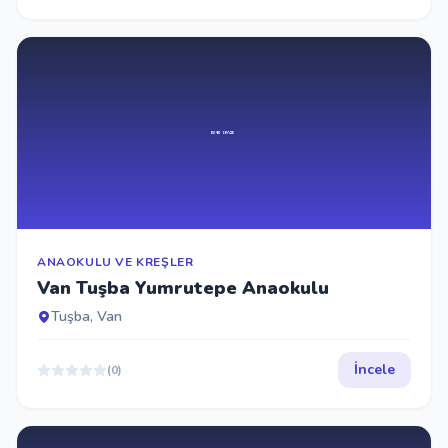
ANAOKULU VE KREŞLER
Van Tuşba Yumrutepe Anaokulu
Tuşba, Van
İncele
(0)