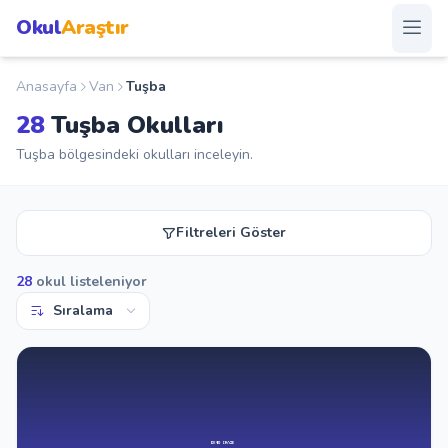
Okul
Araştır
Anasayfa
Van
Tuşba
Anasayfa
28
Tuşba Okulları
Okullar
Tuşba bölgesindeki okulları inceleyin.
Şehirler
Filtreleri Göster
Kampanyalar
28
okul listeleniyor
Duyurular
S.S.S.
Blog