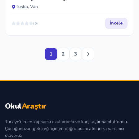
Tuşba, Van
İncele
(0)
1
2
3
Okul
Araştır
Türkiye'nin en kapsamlı okul arama ve karşılaştırma platformu.
Çocuğunuzun geleceği için en doğru adımı atmanıza yardımcı
oluyoruz.