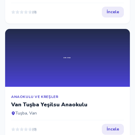
İncele
(0)
ANAOKULU VE KREŞLER
Van Tuşba Yeşilsu Anaokulu
Tuşba, Van
İncele
(0)