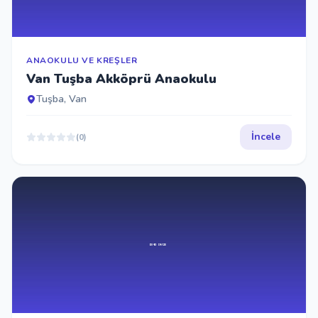
ANAOKULU VE KREŞLER
Van Tuşba Akköprü Anaokulu
Tuşba, Van
İncele
(0)