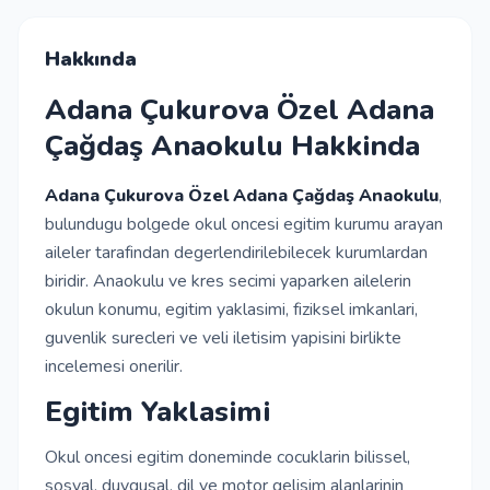
İletişim
Hakkında
Adana Çukurova Özel Adana
Giriş Yap
Çağdaş Anaokulu Hakkinda
Kayıt Ol
Adana Çukurova Özel Adana Çağdaş Anaokulu
,
bulundugu bolgede okul oncesi egitim kurumu arayan
aileler tarafindan degerlendirilebilecek kurumlardan
Okul Ekle
biridir. Anaokulu ve kres secimi yaparken ailelerin
okulun konumu, egitim yaklasimi, fiziksel imkanlari,
guvenlik surecleri ve veli iletisim yapisini birlikte
incelemesi onerilir.
Egitim Yaklasimi
Okul oncesi egitim doneminde cocuklarin bilissel,
sosyal, duygusal, dil ve motor gelisim alanlarinin