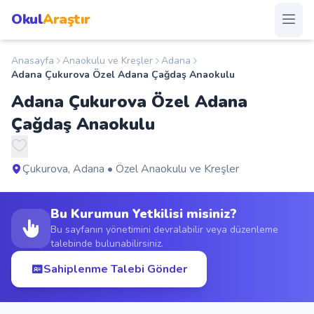
Okul
Araştır
Anasayfa
Anaokulu ve Kreşler
Adana
Anasayfa
Adana Çukurova Özel Adana Çağdaş Anaokulu
Adana Çukurova Özel Adana
Okullar
Çağdaş Anaokulu
Şehirler
Çukurova, Adana • Özel Anaokulu ve Kreşler
Kampanyalar
Bu Kurumun Yetkilisi misiniz?
Duyurular
Bu sayfanın yönetimini devralabilir veya düzenleme
talebinde bulunabilirsiniz.
S.S.S.
Sahiplenme Talebi Gönder
Blog