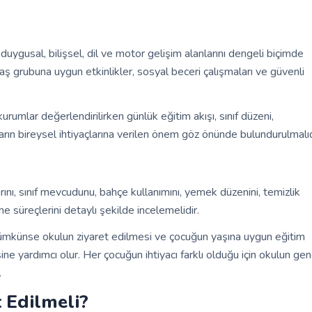
uygusal, bilişsel, dil ve motor gelişim alanlarını dengeli biçimde
 grubuna uygun etkinlikler, sosyal beceri çalışmaları ve güvenli
umlar değerlendirilirken günlük eğitim akışı, sınıf düzeni,
kların bireysel ihtiyaçlarına verilen önem göz önünde bulundurulmalıd
rını, sınıf mevcudunu, bahçe kullanımını, yemek düzenini, temizlik
me süreçlerini detaylı şekilde incelemelidir.
ümkünse okulun ziyaret edilmesi ve çocuğun yaşına uygun eğitim
ne yardımcı olur. Her çocuğun ihtiyacı farklı olduğu için okulun gen
.
 Edilmeli?