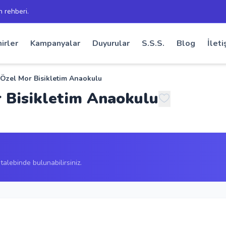
h rehberi.
irler
Kampanyalar
Duyurular
S.S.S.
Blog
İleti
Özel Mor Bisikletim Anaokulu
 Bisikletim Anaokulu
alebinde bulunabilirsiniz.