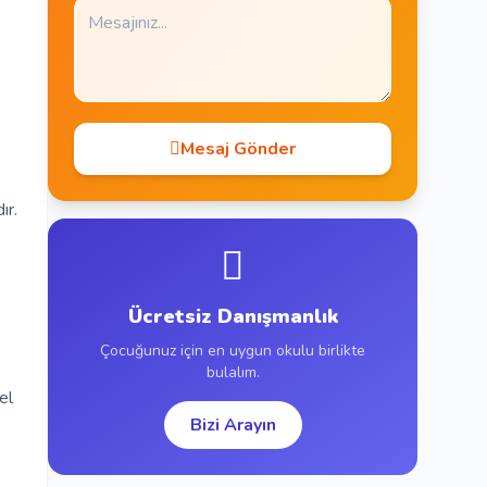
Mesaj Gönder
ır.
Ücretsiz Danışmanlık
Çocuğunuz için en uygun okulu birlikte
bulalım.
el
Bizi Arayın