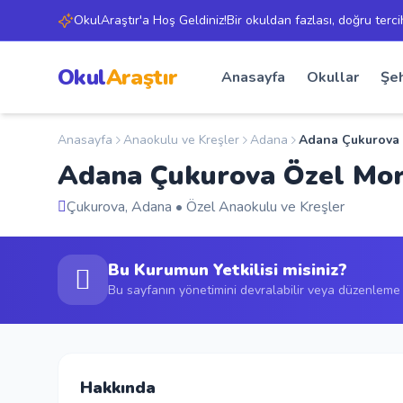
OkulAraştır'a Hoş Geldiniz!Bir okuldan fazlası, doğru terci
Okul
Araştır
Anasayfa
Okullar
Şeh
Anasayfa
Anaokulu ve Kreşler
Adana
Adana Çukurova 
Adana Çukurova Özel Mor
Çukurova, Adana • Özel Anaokulu ve Kreşler
Bu Kurumun Yetkilisi misiniz?
Bu sayfanın yönetimini devralabilir veya düzenleme t
Hakkında