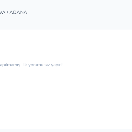
OVA / ADANA
pılmamış. İlk yorumu siz yapın!