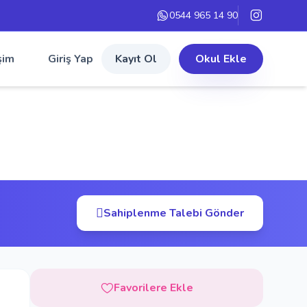
0544 965 14 90
şim
Giriş Yap
Kayıt Ol
Okul Ekle
Sahiplenme Talebi Gönder
Favorilere Ekle