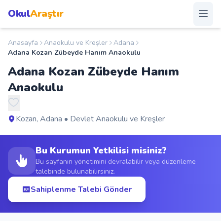
Okul
Araştır
Anasayfa
Anaokulu ve Kreşler
Adana
Anasayfa
Adana Kozan Zübeyde Hanım Anaokulu
Adana Kozan Zübeyde Hanım
Okullar
Anaokulu
Şehirler
Kozan, Adana • Devlet Anaokulu ve Kreşler
Kampanyalar
Bu Kurumun Yetkilisi misiniz?
Duyurular
Bu sayfanın yönetimini devralabilir veya düzenleme
talebinde bulunabilirsiniz.
S.S.S.
Sahiplenme Talebi Gönder
Blog