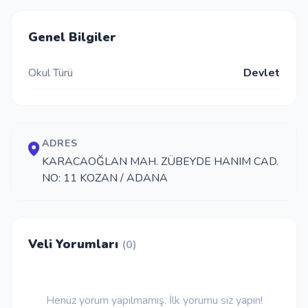
İletişim
Genel Bilgiler
Okul Türü
Devlet
Giriş Yap
Kayıt Ol
ADRES
Okul Ekle
KARACAOĞLAN MAH. ZÜBEYDE HANIM CAD.
NO: 11 KOZAN / ADANA
Veli Yorumları
(0)
Henüz yorum yapılmamış. İlk yorumu siz yapın!