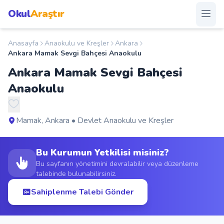
Okul
Araştır
Anasayfa
Anaokulu ve Kreşler
Ankara
Anasayfa
Ankara Mamak Sevgi Bahçesi Anaokulu
Ankara Mamak Sevgi Bahçesi
Okullar
Anaokulu
Şehirler
Mamak, Ankara • Devlet Anaokulu ve Kreşler
Kampanyalar
Bu Kurumun Yetkilisi misiniz?
Duyurular
Bu sayfanın yönetimini devralabilir veya düzenleme
talebinde bulunabilirsiniz.
S.S.S.
Sahiplenme Talebi Gönder
Blog