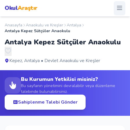
Okul
Araştır
Anasayfa
Anaokulu ve Kreşler
Antalya
Anasayfa
Antalya Kepez Sütçüler Anaokulu
Antalya Kepez Sütçüler Anaokulu
Okullar
Şehirler
Kepez, Antalya • Devlet Anaokulu ve Kreşler
Kampanyalar
Bu Kurumun Yetkilisi misiniz?
Bu sayfanın yönetimini devralabilir veya düzenleme
talebinde bulunabilirsiniz.
Duyurular
Sahiplenme Talebi Gönder
S.S.S.
Blog