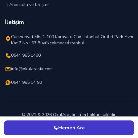
Anaokulu ve Kreşler
İletişim
Cumhuriyet Mh D-100 Karayolu Cad. İstanbul Outlet Park Avm
Kat 2 No : 63 Büyükçekmece/İstanbul
0544 965 1490
info@okularastir.com
0544 965 14 90
© 2021 & 2026 OkulAraştır. Tüm hakları saklıdır.
En İyi Okul Hangisi ?
Hemen Ara