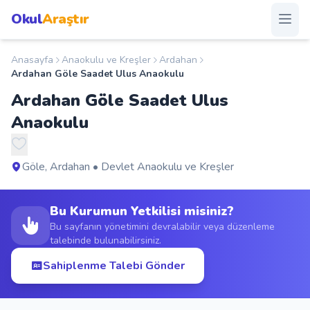
Okul
Araştır
Anasayfa
Anaokulu ve Kreşler
Ardahan
Anasayfa
Ardahan Göle Saadet Ulus Anaokulu
Ardahan Göle Saadet Ulus
Okullar
Anaokulu
Şehirler
Göle, Ardahan • Devlet Anaokulu ve Kreşler
Kampanyalar
Bu Kurumun Yetkilisi misiniz?
Duyurular
Bu sayfanın yönetimini devralabilir veya düzenleme
talebinde bulunabilirsiniz.
S.S.S.
Sahiplenme Talebi Gönder
Blog