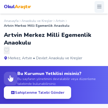
Okul
Araştır
Anasayfa
Anaokulu ve Kreşler
Artvin
Anasayfa
Artvin Merkez Milli Egemenlik Anaokulu
Artvin Merkez Milli Egemenlik
Okullar
Anaokulu
Şehirler
Merkez, Artvin • Devlet Anaokulu ve Kreşler
Kampanyalar
Bu Kurumun Yetkilisi misiniz?
Duyurular
Bu sayfanın yönetimini devralabilir veya düzenleme
talebinde bulunabilirsiniz.
S.S.S.
Sahiplenme Talebi Gönder
Blog