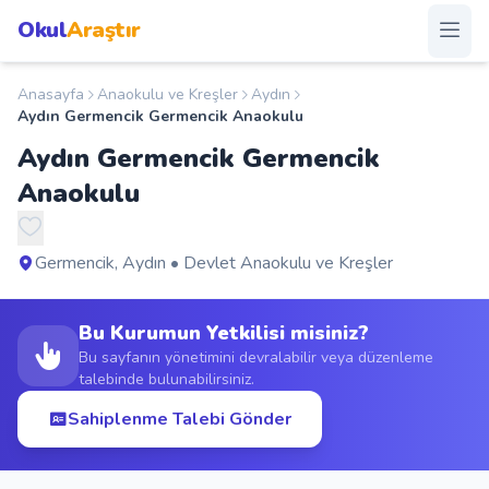
Okul
Araştır
Anasayfa
Anaokulu ve Kreşler
Aydın
Anasayfa
Aydın Germencik Germencik Anaokulu
Aydın Germencik Germencik
Okullar
Anaokulu
Şehirler
Germencik, Aydın • Devlet Anaokulu ve Kreşler
Kampanyalar
Bu Kurumun Yetkilisi misiniz?
Duyurular
Bu sayfanın yönetimini devralabilir veya düzenleme
talebinde bulunabilirsiniz.
S.S.S.
Sahiplenme Talebi Gönder
Blog