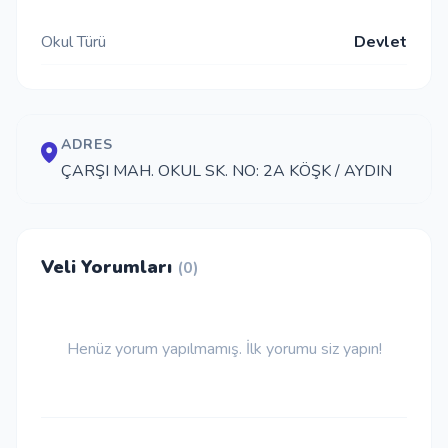
İletişim
Okul Türü
Devlet
Giriş Yap
ADRES
ÇARŞI MAH. OKUL SK. NO: 2A KÖŞK / AYDIN
Kayıt Ol
Okul Ekle
Veli Yorumları
(0)
Henüz yorum yapılmamış. İlk yorumu siz yapın!