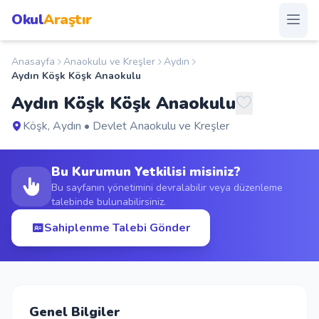
Okul
Araştır
Anasayfa
Anaokulu ve Kreşler
Aydın
Anasayfa
Aydın Köşk Köşk Anaokulu
Aydın Köşk Köşk Anaokulu
Okullar
Köşk, Aydın • Devlet Anaokulu ve Kreşler
Şehirler
Bu Kurumun Yetkilisi misiniz?
Kampanyalar
Bu sayfanın yönetimini devralabilir veya düzenleme
talebinde bulunabilirsiniz.
Duyurular
Sahiplenme Talebi Gönder
S.S.S.
Blog
Genel Bilgiler