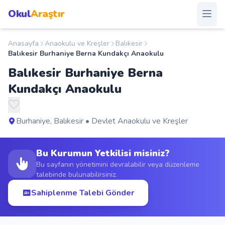
Okul
Araştır
Anasayfa
Anaokulu ve Kreşler
Balıkesir
Anasayfa
Balıkesir Burhaniye Berna Kundakçı Anaokulu
Balıkesir Burhaniye Berna
Okullar
Kundakçı Anaokulu
Şehirler
Burhaniye, Balıkesir • Devlet Anaokulu ve Kreşler
Kampanyalar
Bu Kurumun Yetkilisi misiniz?
Duyurular
Bu sayfanın yönetimini devralabilir veya düzenleme
talebinde bulunabilirsiniz.
S.S.S.
Sahiplenme Talebi Gönder
Blog