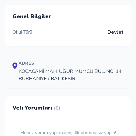
İletişim
Genel Bilgiler
Okul Türü
Devlet
Giriş Yap
Kayıt Ol
ADRES
Okul Ekle
KOCACAMİ MAH. UĞUR MUMCU BUL. NO: 14
BURHANİYE / BALIKESİR
Veli Yorumları
(0)
Henüz yorum yapılmamış. İlk yorumu siz yapın!