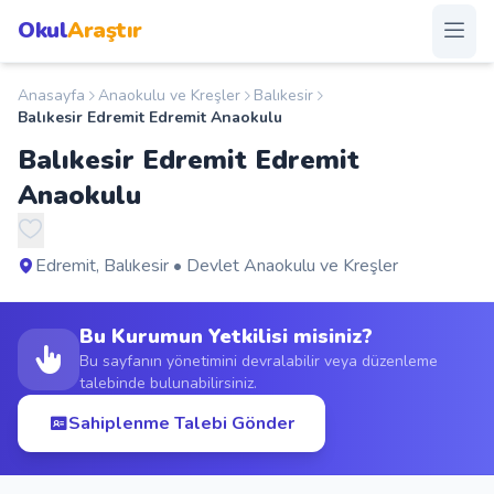
Okul
Araştır
Anasayfa
Anaokulu ve Kreşler
Balıkesir
Anasayfa
Balıkesir Edremit Edremit Anaokulu
Balıkesir Edremit Edremit
Okullar
Anaokulu
Şehirler
Edremit, Balıkesir • Devlet Anaokulu ve Kreşler
Kampanyalar
Bu Kurumun Yetkilisi misiniz?
Duyurular
Bu sayfanın yönetimini devralabilir veya düzenleme
talebinde bulunabilirsiniz.
S.S.S.
Sahiplenme Talebi Gönder
Blog