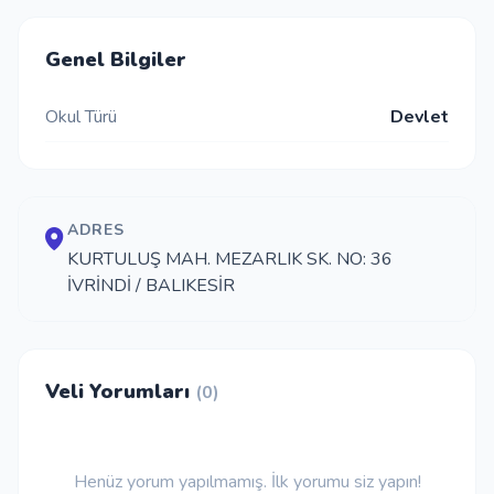
İletişim
Genel Bilgiler
Okul Türü
Devlet
Giriş Yap
Kayıt Ol
ADRES
Okul Ekle
KURTULUŞ MAH. MEZARLIK SK. NO: 36
İVRİNDİ / BALIKESİR
Veli Yorumları
(0)
Henüz yorum yapılmamış. İlk yorumu siz yapın!