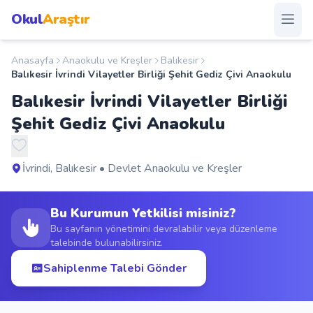
Okul
Araştır
Anasayfa
Anaokulu ve Kreşler
Balıkesir
Anasayfa
Balıkesir İvrindi Vilayetler Birliği Şehit Gediz Çivi Anaokulu
Balıkesir İvrindi Vilayetler Birliği
Okullar
Şehit Gediz Çivi Anaokulu
Şehirler
İvrindi, Balıkesir • Devlet Anaokulu ve Kreşler
Kampanyalar
Bu Kurumun Yetkilisi misiniz?
Duyurular
Bu sayfanın yönetimini devralabilir veya düzenleme
talebinde bulunabilirsiniz.
S.S.S.
Sahiplenme Talebi Gönder
Blog