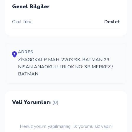
Genel Bilgiler
İletişim
Okul Türü
Devlet
Giriş Yap
Kayıt Ol
ADRES
ZİYAGÖKALP MAH. 2203 SK. BATMAN 23
NISAN ANAOKULU BLOK NO: 3B MERKEZ /
Okul Ekle
BATMAN
Veli Yorumları
(0)
Henüz yorum yapılmamış. İlk yorumu siz yapın!