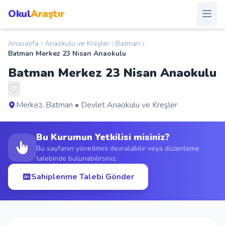
Okul
Araştır
Anasayfa
Anaokulu ve Kreşler
Batman
Anasayfa
Batman Merkez 23 Nisan Anaokulu
Batman Merkez 23 Nisan Anaokulu
Okullar
Şehirler
Merkez, Batman • Devlet Anaokulu ve Kreşler
Kampanyalar
Bu Kurumun Yetkilisi misiniz?
Bu sayfanın yönetimini devralabilir veya düzenleme
talebinde bulunabilirsiniz.
Duyurular
Sahiplenme Talebi Gönder
S.S.S.
Blog