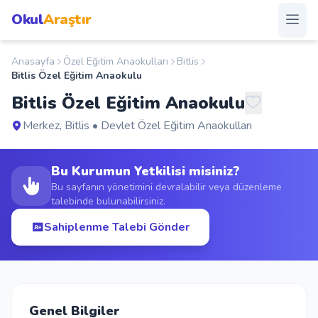
Okul
Araştır
Anasayfa
Özel Eğitim Anaokulları
Bitlis
Anasayfa
Bitlis Özel Eğitim Anaokulu
Bitlis Özel Eğitim Anaokulu
Okullar
Merkez, Bitlis • Devlet Özel Eğitim Anaokulları
Şehirler
Bu Kurumun Yetkilisi misiniz?
Kampanyalar
Bu sayfanın yönetimini devralabilir veya düzenleme
talebinde bulunabilirsiniz.
Duyurular
Sahiplenme Talebi Gönder
S.S.S.
Blog
Genel Bilgiler