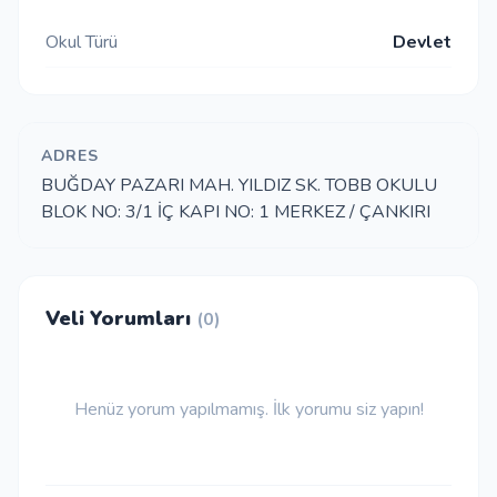
Okul Türü
Devlet
İletişim
Giriş Yap
ADRES
BUĞDAY PAZARI MAH. YILDIZ SK. TOBB OKULU
Kayıt Ol
BLOK NO: 3/1 İÇ KAPI NO: 1 MERKEZ / ÇANKIRI
Okul Ekle
Veli Yorumları
(0)
Henüz yorum yapılmamış. İlk yorumu siz yapın!