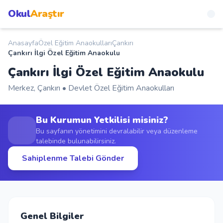
Okul
Araştır
Anasayfa
Özel Eğitim Anaokulları
Çankırı
Anasayfa
Çankırı İlgi Özel Eğitim Anaokulu
Çankırı İlgi Özel Eğitim Anaokulu
Okullar
Merkez, Çankırı • Devlet Özel Eğitim Anaokulları
Şehirler
Bu Kurumun Yetkilisi misiniz?
Kampanyalar
Bu sayfanın yönetimini devralabilir veya düzenleme
talebinde bulunabilirsiniz.
Sahiplenme Talebi Gönder
Duyurular
S.S.S.
Blog
Genel Bilgiler