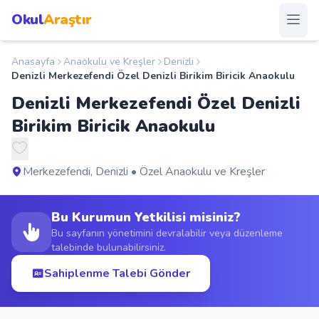
Okul
Araştır
Anasayfa
Anaokulu ve Kreşler
Denizli
Anasayfa
Denizli Merkezefendi Özel Denizli Birikim Biricik Anaokulu
Denizli Merkezefendi Özel Denizli
Okullar
Birikim Biricik Anaokulu
Şehirler
Merkezefendi, Denizli • Özel Anaokulu ve Kreşler
Kampanyalar
Bu Kurumun Yetkilisi misiniz?
Duyurular
Bu sayfanın yönetimini devralabilir veya düzenleme
talebinde bulunabilirsiniz.
S.S.S.
Sahiplenme Talebi Gönder
Blog