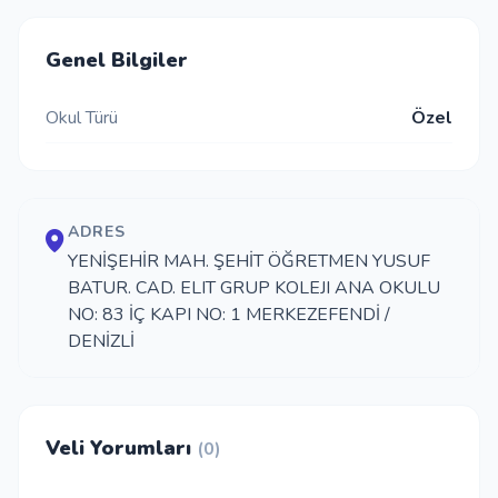
İletişim
Genel Bilgiler
Okul Türü
Özel
Giriş Yap
Kayıt Ol
ADRES
Okul Ekle
YENİŞEHİR MAH. ŞEHİT ÖĞRETMEN YUSUF
BATUR. CAD. ELIT GRUP KOLEJI ANA OKULU
NO: 83 İÇ KAPI NO: 1 MERKEZEFENDİ /
DENİZLİ
Veli Yorumları
(0)