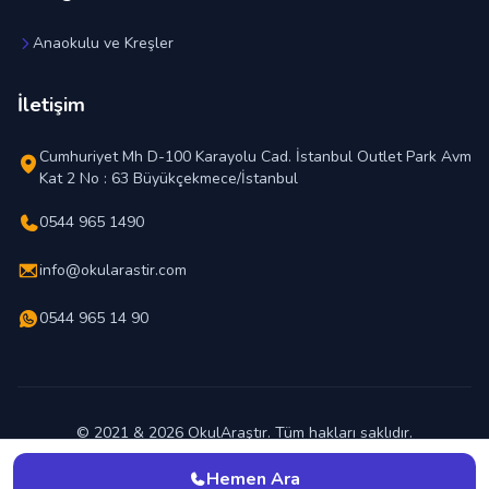
Anaokulu ve Kreşler
İletişim
Cumhuriyet Mh D-100 Karayolu Cad. İstanbul Outlet Park Avm
Kat 2 No : 63 Büyükçekmece/İstanbul
0544 965 1490
info@okularastir.com
0544 965 14 90
© 2021 & 2026 OkulAraştır. Tüm hakları saklıdır.
En İyi Okul Hangisi ?
Hemen Ara