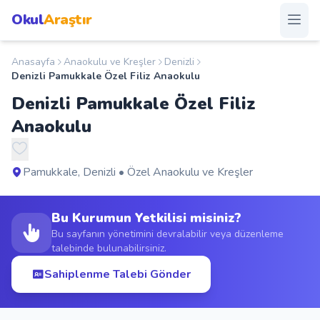
Okul
Araştır
Anasayfa
Anaokulu ve Kreşler
Denizli
Anasayfa
Denizli Pamukkale Özel Filiz Anaokulu
Denizli Pamukkale Özel Filiz
Okullar
Anaokulu
Şehirler
Pamukkale, Denizli • Özel Anaokulu ve Kreşler
Kampanyalar
Bu Kurumun Yetkilisi misiniz?
Duyurular
Bu sayfanın yönetimini devralabilir veya düzenleme
talebinde bulunabilirsiniz.
S.S.S.
Sahiplenme Talebi Gönder
Blog