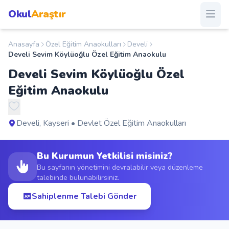
Okul
Araştır
Anasayfa
Özel Eğitim Anaokulları
Develi
Anasayfa
Develi Sevim Köylüoğlu Özel Eğitim Anaokulu
Develi Sevim Köylüoğlu Özel
Okullar
Eğitim Anaokulu
Şehirler
Develi, Kayseri • Devlet Özel Eğitim Anaokulları
Kampanyalar
Bu Kurumun Yetkilisi misiniz?
Duyurular
Bu sayfanın yönetimini devralabilir veya düzenleme
talebinde bulunabilirsiniz.
S.S.S.
Sahiplenme Talebi Gönder
Blog