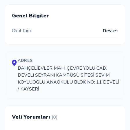
İletişim
Genel Bilgiler
Okul Türü
Devlet
Giriş Yap
Kayıt Ol
ADRES
Okul Ekle
BAHÇELİEVLER MAH. ÇEVRE YOLU CAD.
DEVELI SEYRANI KAMPÜSÜ SİTESİ SEVIM
KOYLUOGLU ANAOKULU BLOK NO: 11 DEVELİ
/ KAYSERİ
Veli Yorumları
(0)