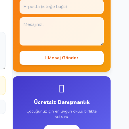
Mesaj Gönder
Ücretsiz Danışmanlık
Çocuğunuz için en uygun okulu birlikte
bulalım.