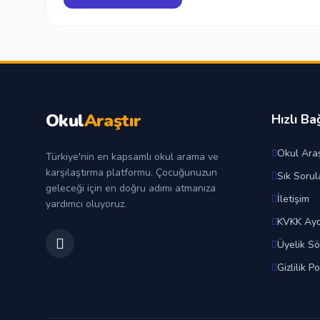
Okul
Araştır
Hızlı Ba
Okul Araş
Türkiye'nin en kapsamlı okul arama ve
karşılaştırma platformu. Çocuğunuzun
Sık Sorul
geleceği için en doğru adımı atmanıza
İletişim
yardımcı oluyoruz.
KVKK Ayd
Üyelik S
Gizlilik Po