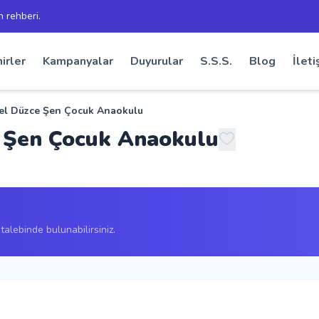
h rehberi.
irler
Kampanyalar
Duyurular
S.S.S.
Blog
İleti
el Düzce Şen Çocuk Anaokulu
 Şen Çocuk Anaokulu
alebinde bulunabilirsiniz.