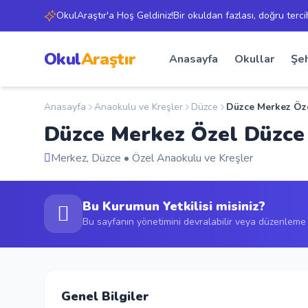
OkulAraştır'a Hoş Geldiniz!Bir okuldan fazlası, doğru terci
Okul
Araştır
Anasayfa
Okullar
Şeh
Anasayfa
Anaokulu ve Kreşler
Düzce
Düzce Merkez Öz
Düzce Merkez Özel Düzce
Merkez, Düzce • Özel Anaokulu ve Kreşler
Bu Kurumun Yetkilisi misiniz?
Bu sayfanın yönetimini devralabilir veya düzenleme t
Genel Bilgiler