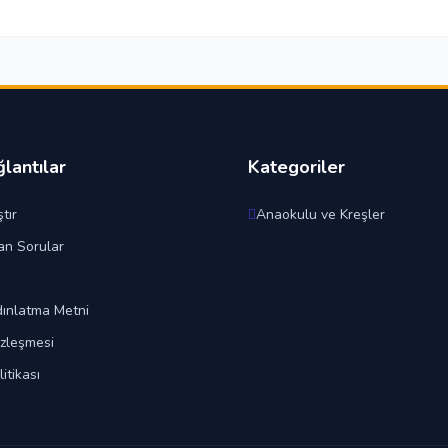
ğlantılar
Kategoriler
tır
Anaokulu ve Kreşler
an Sorular
ınlatma Metni
özleşmesi
litikası