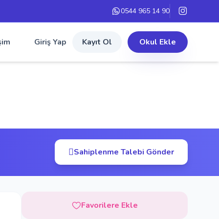
0544 965 14 90
şim
Giriş Yap
Kayıt Ol
Okul Ekle
Sahiplenme Talebi Gönder
Favorilere Ekle