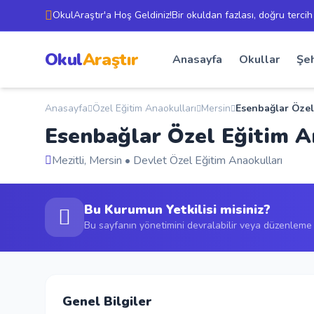
OkulAraştır'a Hoş Geldiniz!Bir okuldan fazlası, doğru tercih
Okul
Araştır
Anasayfa
Okullar
Şeh
Anasayfa
Özel Eğitim Anaokulları
Mersin
Esenbağlar Özel
Esenbağlar Özel Eğitim 
Mezitli, Mersin • Devlet Özel Eğitim Anaokulları
Bu Kurumun Yetkilisi misiniz?
Bu sayfanın yönetimini devralabilir veya düzenleme t
Genel Bilgiler