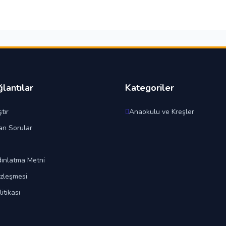
ğlantılar
Kategoriler
tır
Anaokulu ve Kreşler
an Sorular
ınlatma Metni
özleşmesi
litikası