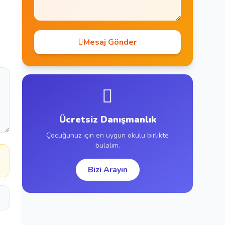
Mesaj Gönder
Ücretsiz Danışmanlık
Çocuğunuz için en uygun okulu birlikte
bulalım.
Bizi Arayın