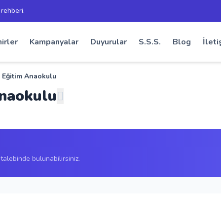
 rehberi.
irler
Kampanyalar
Duyurular
S.S.S.
Blog
İleti
 Eğitim Anaokulu
Anaokulu
alebinde bulunabilirsiniz.