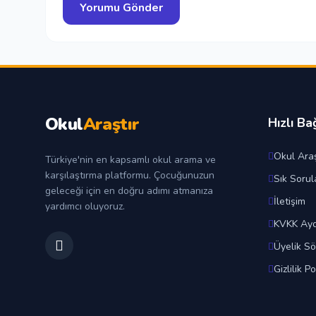
Okul
Araştır
Hızlı Ba
Okul Araş
Türkiye'nin en kapsamlı okul arama ve
karşılaştırma platformu. Çocuğunuzun
Sık Sorul
geleceği için en doğru adımı atmanıza
İletişim
yardımcı oluyoruz.
KVKK Ayd
Üyelik S
Gizlilik Po