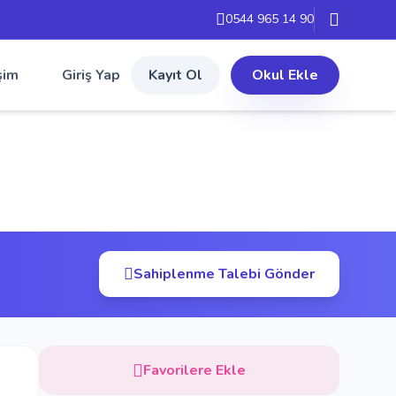
0544 965 14 90
şim
Giriş Yap
Kayıt Ol
Okul Ekle
Sahiplenme Talebi Gönder
Favorilere Ekle