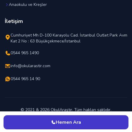
Anaokulu ve Kreşler
İletişim
Cumhuriyet Mh D-100 Karayolu Cad. İstanbul Outlet Park Avm
Kat 2 No : 63 Büyükçekmece/İstanbul
0544 965 1490
info@okularastir.com
0544 965 14 90
© 2021 & 2026 OkulAraştır. Tüm hakları saklıdır.
En İyi Okul Hangisi ?
Hemen Ara