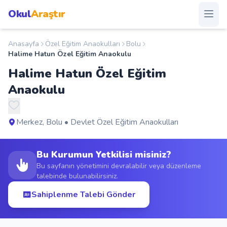
Okul
Araştır
Anasayfa
Özel Eğitim Anaokulları
Bolu
Anasayfa
Halime Hatun Özel Eğitim Anaokulu
Halime Hatun Özel Eğitim
Okullar
Anaokulu
Şehirler
Merkez, Bolu • Devlet Özel Eğitim Anaokulları
Kampanyalar
Bu Kurumun Yetkilisi misiniz?
Duyurular
Bu sayfanın yönetimini devralabilir veya düzenleme
talebinde bulunabilirsiniz.
S.S.S.
Sahiplenme Talebi Gönder
Blog