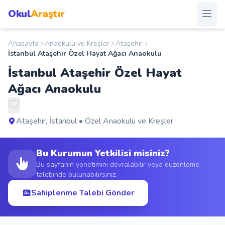
Okul
Araştır
Anasayfa
Anaokulu ve Kreşler
Ataşehir
Anasayfa
İstanbul Ataşehir Özel Hayat Ağacı Anaokulu
İstanbul Ataşehir Özel Hayat
Okullar
Ağacı Anaokulu
Şehirler
Ataşehir, İstanbul • Özel Anaokulu ve Kreşler
Kampanyalar
Bu Kurumun Yetkilisi misiniz?
Duyurular
Bu sayfanın yönetimini devralabilir veya düzenleme
talebinde bulunabilirsiniz.
S.S.S.
Sahiplenme Talebi Gönder
Blog