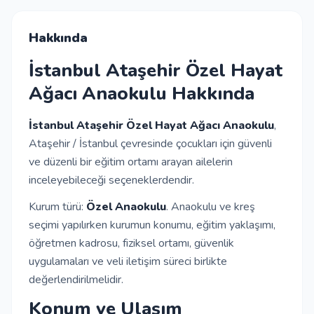
İletişim
Hakkında
İstanbul Ataşehir Özel Hayat
Giriş Yap
Ağacı Anaokulu Hakkında
Kayıt Ol
İstanbul Ataşehir Özel Hayat Ağacı Anaokulu
,
Ataşehir / İstanbul çevresinde çocukları için güvenli
ve düzenli bir eğitim ortamı arayan ailelerin
Okul Ekle
inceleyebileceği seçeneklerdendir.
Kurum türü:
Özel Anaokulu
. Anaokulu ve kreş
seçimi yapılırken kurumun konumu, eğitim yaklaşımı,
öğretmen kadrosu, fiziksel ortamı, güvenlik
uygulamaları ve veli iletişim süreci birlikte
değerlendirilmelidir.
Konum ve Ulaşım