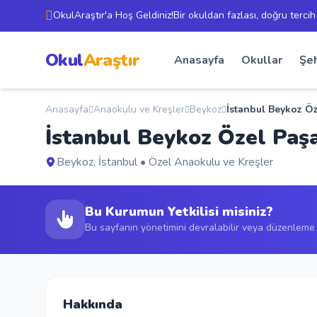
OkulAraştır'a Hoş Geldiniz!Bir okuldan fazlası, doğru tercih
Okul
Araştır
Anasayfa
Okullar
Şeh
Anasayfa
Anaokulu ve Kreşler
Beykoz
İstanbul Beykoz Ö
İstanbul Beykoz Özel Pa
Beykoz, İstanbul • Özel Anaokulu ve Kreşler
Bu Kurumun Yetkilisi misiniz?
Bu sayfanın yönetimini devralabilir veya düzenleme t
Hakkında