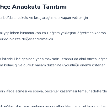
hçe Anaokulu Tanıtımı
tanbul’da anaokulu ve kreş araştırması yapan veliler için
mi yapılırken kurumun konumu, eğitim yaklaşımı, öğretmen kadrosu
üreci birlikte değerlendirilmelidir.
stanbul bölgesinde yer almaktadır. İstanbul’da okul öncesi eğiti
şım kolaylığı ve günlük yaşam düzenine uygunluğu önemli kriterler
ini ifade etmesi ve sosyal beceriler kazanması temel hedeflerd
ük eğitim akışı, yaş grubuna uygun etkinlikler ve çocuklara sunulan