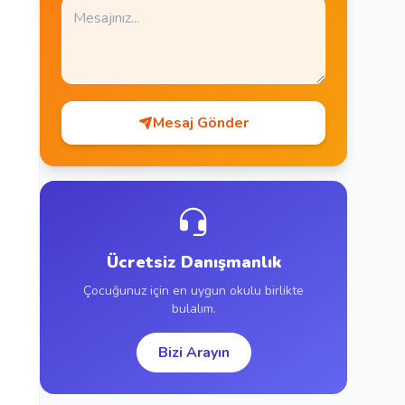
Mesaj Gönder
Ücretsiz Danışmanlık
Çocuğunuz için en uygun okulu birlikte
bulalım.
Bizi Arayın