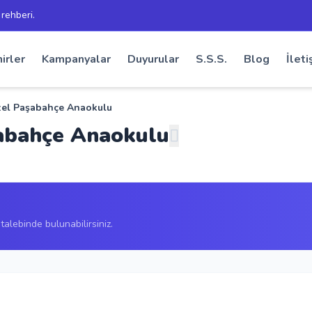
 rehberi.
irler
Kampanyalar
Duyurular
S.S.S.
Blog
İleti
zel Paşabahçe Anaokulu
şabahçe Anaokulu
alebinde bulunabilirsiniz.