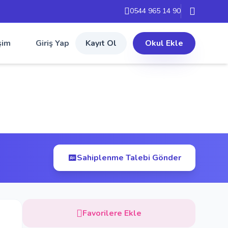
0544 965 14 90
şim
Giriş Yap
Kayıt Ol
Okul Ekle
Sahiplenme Talebi Gönder
Favorilere Ekle