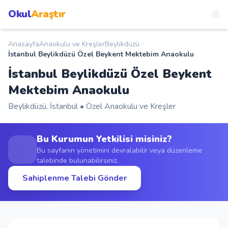
Okul
Araştır
Anasayfa
Anaokulu ve Kreşler
Beylikdüzü
Anasayfa
İstanbul Beylikdüzü Özel Beykent Mektebim Anaokulu
İstanbul Beylikdüzü Özel Beykent
Okullar
Mektebim Anaokulu
Şehirler
Beylikdüzü, İstanbul • Özel Anaokulu ve Kreşler
Kampanyalar
Bu Kurumun Yetkilisi misiniz?
Bu sayfanın yönetimini devralabilir veya düzenleme
talebinde bulunabilirsiniz.
Duyurular
Sahiplenme Talebi Gönder
S.S.S.
Blog