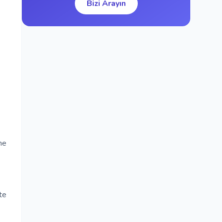
Bizi Arayın
ime
te