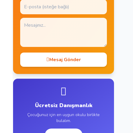
Mesaj Gönder
Ücretsiz Danışmanlık
Çocuğunuz için en uygun okulu birlikte
bulalım.