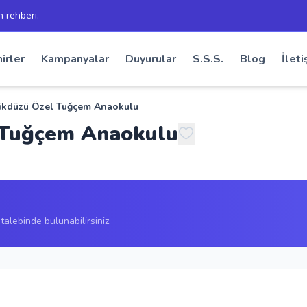
h rehberi.
irler
Kampanyalar
Duyurular
S.S.S.
Blog
İleti
likdüzü Özel Tuğçem Anaokulu
l Tuğçem Anaokulu
alebinde bulunabilirsiniz.