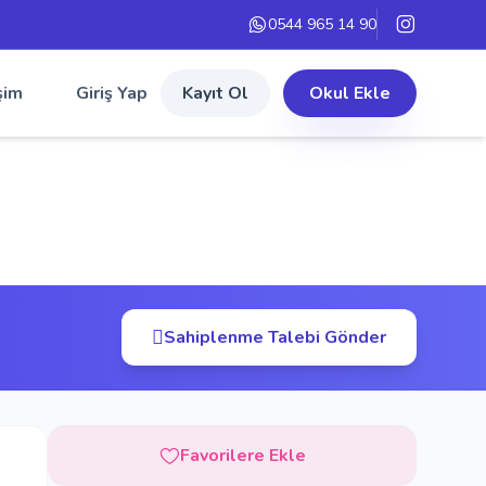
0544 965 14 90
şim
Giriş Yap
Kayıt Ol
Okul Ekle
Sahiplenme Talebi Gönder
Favorilere Ekle