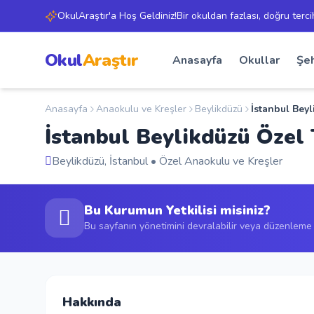
OkulAraştır'a Hoş Geldiniz!Bir okuldan fazlası, doğru terci
Okul
Araştır
Anasayfa
Okullar
Şeh
Anasayfa
Anaokulu ve Kreşler
Beylikdüzü
İstanbul Bey
İstanbul Beylikdüzü Öze
Beylikdüzü, İstanbul • Özel Anaokulu ve Kreşler
Bu Kurumun Yetkilisi misiniz?
Bu sayfanın yönetimini devralabilir veya düzenleme t
Hakkında