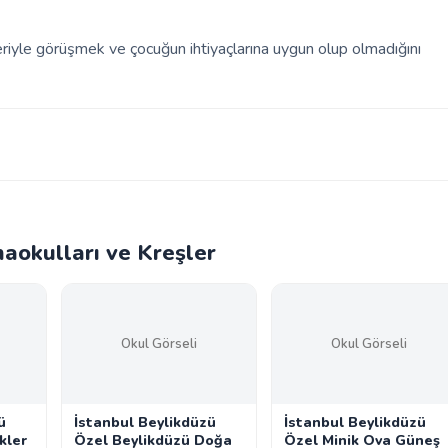
leriyle görüşmek ve çocuğun ihtiyaçlarına uygun olup olmadığını
aokulları ve Kreşler
Okul Görseli
Okul Görseli
ü
İstanbul Beylikdüzü
İstanbul Beylikdüzü
kler
Özel Beylikdüzü Doğa
Özel Minik Ova Güneş