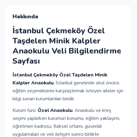
İletişim
Hakkında
İstanbul Çekmeköy Özel
Giriş Yap
Taşdelen Minik Kalpler
Anaokulu Veli Bilgilendirme
Kayıt Ol
Sayfası
Okul Ekle
İstanbul Çekmeköy Özel Taşdelen Minik
Kalpler Anaokulu
, İstanbul genelinde okul öncesi
eğitim seçeneklerini karşılaştırmak isteyen aileler için
bilgi sunan kurumlardan biridir.
Kurum türü:
Özel Anaokulu
. Anaokulu ve kreş
seçimi yapılırken kurumun konumu, eğitim yaklaşımı,
öğretmen kadrosu, fiziksel ortamı, güvenlik
uygulamaları ve veli iletişim süreci birlikte