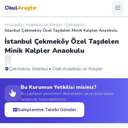
Okul
Araştır
Anasayfa
Anaokulu ve Kreşler
Çekmeköy
Anasayfa
İstanbul Çekmeköy Özel Taşdelen Minik Kalpler Anaokulu
İstanbul Çekmeköy Özel Taşdelen
Okullar
Minik Kalpler Anaokulu
Şehirler
Çekmeköy, İstanbul • Özel Anaokulu ve Kreşler
Kampanyalar
Bu Kurumun Yetkilisi misiniz?
Duyurular
Bu sayfanın yönetimini devralabilir veya düzenleme
talebinde bulunabilirsiniz.
S.S.S.
Sahiplenme Talebi Gönder
Blog