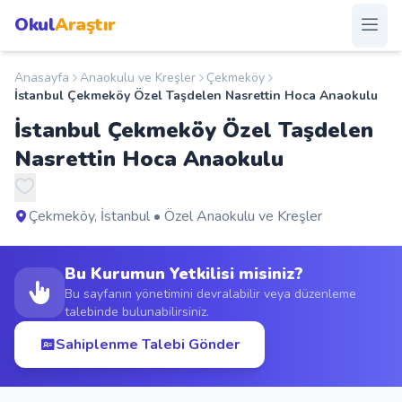
Okul
Araştır
Anasayfa
Anaokulu ve Kreşler
Çekmeköy
Anasayfa
İstanbul Çekmeköy Özel Taşdelen Nasrettin Hoca Anaokulu
İstanbul Çekmeköy Özel Taşdelen
Okullar
Nasrettin Hoca Anaokulu
Şehirler
Çekmeköy, İstanbul • Özel Anaokulu ve Kreşler
Kampanyalar
Bu Kurumun Yetkilisi misiniz?
Duyurular
Bu sayfanın yönetimini devralabilir veya düzenleme
talebinde bulunabilirsiniz.
S.S.S.
Sahiplenme Talebi Gönder
Blog