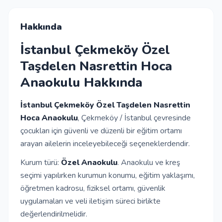
İletişim
Hakkında
İstanbul Çekmeköy Özel
Giriş Yap
Taşdelen Nasrettin Hoca
Anaokulu Hakkında
Kayıt Ol
İstanbul Çekmeköy Özel Taşdelen Nasrettin
Okul Ekle
Hoca Anaokulu
, Çekmeköy / İstanbul çevresinde
çocukları için güvenli ve düzenli bir eğitim ortamı
arayan ailelerin inceleyebileceği seçeneklerdendir.
Kurum türü:
Özel Anaokulu
. Anaokulu ve kreş
seçimi yapılırken kurumun konumu, eğitim yaklaşımı,
öğretmen kadrosu, fiziksel ortamı, güvenlik
uygulamaları ve veli iletişim süreci birlikte
değerlendirilmelidir.