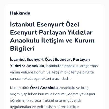
İletişim
Hakkında
İstanbul Esenyurt Özel
Giriş Yap
Esenyurt Parlayan Yıldızlar
Anaokulu İletişim ve Kurum
Kayıt Ol
Bilgileri
Okul Ekle
İstanbul Esenyurt Özel Esenyurt Parlayan
Yıldızlar Anaokulu
, İstanbul’da anaokulu araştırması
yapan velilere konum ve iletişim bilgileriyle birlikte
sunulan okul seçenekleri arasındadır.
Kurum türü:
Özel Anaokulu
. Anaokulu ve kreş
seçimi yapılırken kurumun konumu, eğitim yaklaşımı,
öğretmen kadrosu, fiziksel ortamı, güvenlik
uygulamaları ve veli iletişim süreci birlikte