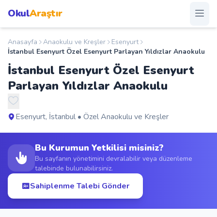
Okul
Araştır
Anasayfa
Anaokulu ve Kreşler
Esenyurt
Anasayfa
İstanbul Esenyurt Özel Esenyurt Parlayan Yıldızlar Anaokulu
İstanbul Esenyurt Özel Esenyurt
Okullar
Parlayan Yıldızlar Anaokulu
Şehirler
Esenyurt, İstanbul • Özel Anaokulu ve Kreşler
Kampanyalar
Bu Kurumun Yetkilisi misiniz?
Duyurular
Bu sayfanın yönetimini devralabilir veya düzenleme
talebinde bulunabilirsiniz.
S.S.S.
Sahiplenme Talebi Gönder
Blog