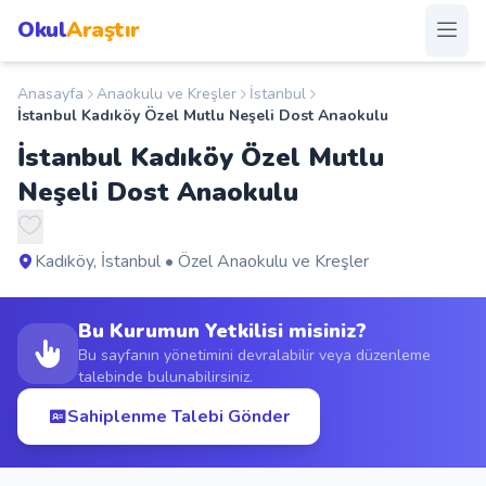
Okul
Araştır
Anasayfa
Anaokulu ve Kreşler
İstanbul
Anasayfa
İstanbul Kadıköy Özel Mutlu Neşeli Dost Anaokulu
İstanbul Kadıköy Özel Mutlu
Okullar
Neşeli Dost Anaokulu
Şehirler
Kadıköy, İstanbul • Özel Anaokulu ve Kreşler
Kampanyalar
Bu Kurumun Yetkilisi misiniz?
Duyurular
Bu sayfanın yönetimini devralabilir veya düzenleme
talebinde bulunabilirsiniz.
S.S.S.
Sahiplenme Talebi Gönder
Blog