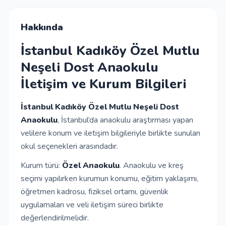
İletişim
Hakkında
İstanbul Kadıköy Özel Mutlu
Giriş Yap
Neşeli Dost Anaokulu
İletişim ve Kurum Bilgileri
Kayıt Ol
İstanbul Kadıköy Özel Mutlu Neşeli Dost
Okul Ekle
Anaokulu
, İstanbul’da anaokulu araştırması yapan
velilere konum ve iletişim bilgileriyle birlikte sunulan
okul seçenekleri arasındadır.
Kurum türü:
Özel Anaokulu
. Anaokulu ve kreş
seçimi yapılırken kurumun konumu, eğitim yaklaşımı,
öğretmen kadrosu, fiziksel ortamı, güvenlik
uygulamaları ve veli iletişim süreci birlikte
değerlendirilmelidir.