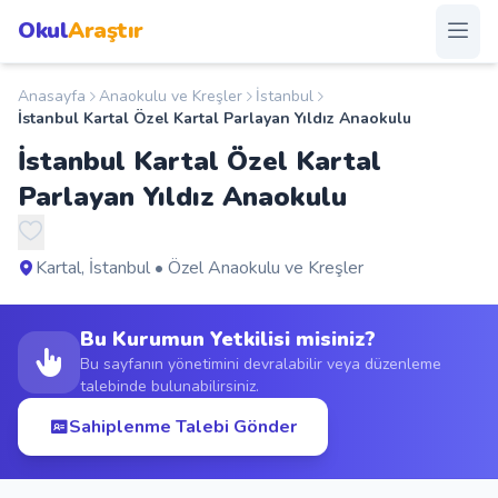
Okul
Araştır
Anasayfa
Anaokulu ve Kreşler
İstanbul
Anasayfa
İstanbul Kartal Özel Kartal Parlayan Yıldız Anaokulu
İstanbul Kartal Özel Kartal
Okullar
Parlayan Yıldız Anaokulu
Şehirler
Kartal, İstanbul • Özel Anaokulu ve Kreşler
Kampanyalar
Bu Kurumun Yetkilisi misiniz?
Duyurular
Bu sayfanın yönetimini devralabilir veya düzenleme
talebinde bulunabilirsiniz.
S.S.S.
Sahiplenme Talebi Gönder
Blog