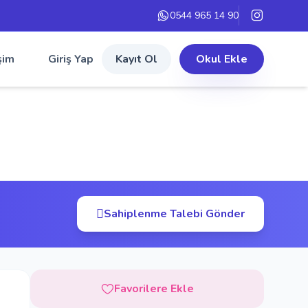
0544 965 14 90
şim
Giriş Yap
Kayıt Ol
Okul Ekle
Sahiplenme Talebi Gönder
Favorilere Ekle