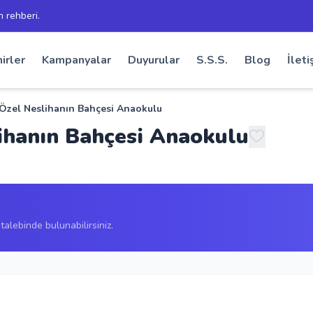
h rehberi.
irler
Kampanyalar
Duyurular
S.S.S.
Blog
İleti
 Özel Neslihanın Bahçesi Anaokulu
lihanın Bahçesi Anaokulu
alebinde bulunabilirsiniz.