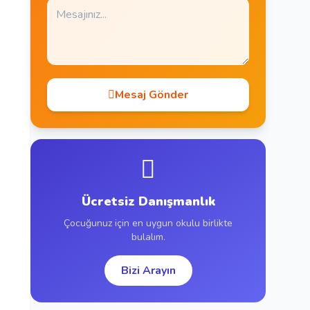
Mesaj Gönder
Ücretsiz Danışmanlık
Çocuğunuz için en uygun okulu birlikte
bulalım.
Bizi Arayın