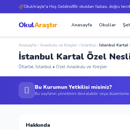
OkulAraştır'a Hoş Geldiniz!Bir okuldan fazlası, doğru terci
Okul
Araştır
Anasayfa
Okullar
Şeh
Anasayfa
Anaokulu ve Kreşler
İstanbul
İstanbul Kartal
İstanbul Kartal Özel Nes
Kartal, İstanbul • Özel Anaokulu ve Kreşler
Bu Kurumun Yetkilisi misiniz?
Bu sayfanın yönetimini devralabilir veya düzenleme t
Hakkında