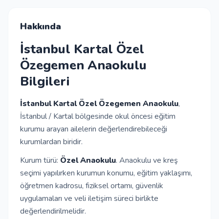
İletişim
Hakkında
İstanbul Kartal Özel
Giriş Yap
Özegemen Anaokulu
Bilgileri
Kayıt Ol
İstanbul Kartal Özel Özegemen Anaokulu
,
Okul Ekle
İstanbul / Kartal bölgesinde okul öncesi eğitim
kurumu arayan ailelerin değerlendirebileceği
kurumlardan biridir.
Kurum türü:
Özel Anaokulu
. Anaokulu ve kreş
seçimi yapılırken kurumun konumu, eğitim yaklaşımı,
öğretmen kadrosu, fiziksel ortamı, güvenlik
uygulamaları ve veli iletişim süreci birlikte
değerlendirilmelidir.