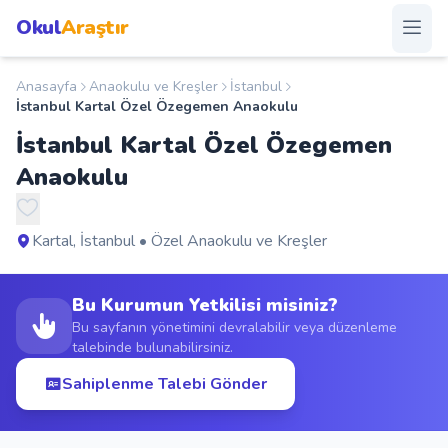
Okul
Araştır
Anasayfa
Anaokulu ve Kreşler
İstanbul
Anasayfa
İstanbul Kartal Özel Özegemen Anaokulu
İstanbul Kartal Özel Özegemen
Okullar
Anaokulu
Şehirler
Kartal, İstanbul • Özel Anaokulu ve Kreşler
Kampanyalar
Bu Kurumun Yetkilisi misiniz?
Duyurular
Bu sayfanın yönetimini devralabilir veya düzenleme
talebinde bulunabilirsiniz.
S.S.S.
Sahiplenme Talebi Gönder
Blog