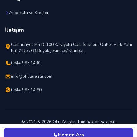
Anaokulu ve Kreşler
İletişim
Cumhuriyet Mh D-100 Karayolu Cad. İstanbul Outlet Park Avm
Kat 2 No : 63 Büyükçekmece/İstanbul
0544 965 1490
info@okularastir.com
0544 965 14 90
© 2021 & 2026 OkulAraştır. Tüm hakları saklıdır.
En İyi Okul Hangisi ?
Hemen Ara