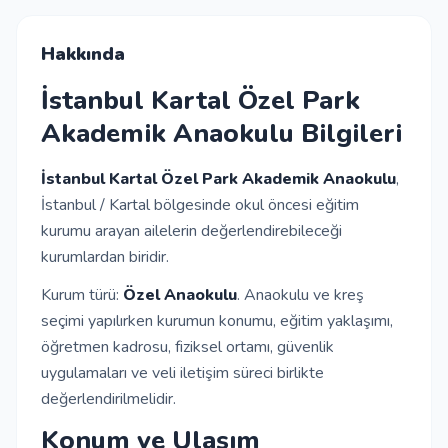
İletişim
Hakkında
İstanbul Kartal Özel Park
Giriş Yap
Akademik Anaokulu Bilgileri
Kayıt Ol
İstanbul Kartal Özel Park Akademik Anaokulu
,
İstanbul / Kartal bölgesinde okul öncesi eğitim
kurumu arayan ailelerin değerlendirebileceği
Okul Ekle
kurumlardan biridir.
Kurum türü:
Özel Anaokulu
. Anaokulu ve kreş
seçimi yapılırken kurumun konumu, eğitim yaklaşımı,
öğretmen kadrosu, fiziksel ortamı, güvenlik
uygulamaları ve veli iletişim süreci birlikte
değerlendirilmelidir.
Konum ve Ulaşım