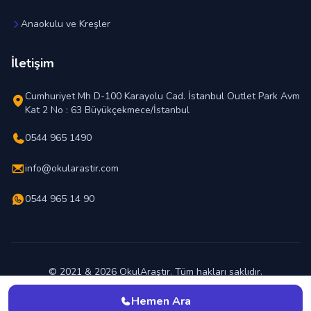
Anaokulu ve Kreşler
İletişim
Cumhuriyet Mh D-100 Karayolu Cad. İstanbul Outlet Park Avm
Kat 2 No : 63 Büyükçekmece/İstanbul
0544 965 1490
info@okularastir.com
0544 965 14 90
© 2021 & 2026 OkulAraştır. Tüm hakları saklıdır.
En İyi Okul Hangisi ?
Hemen Ara