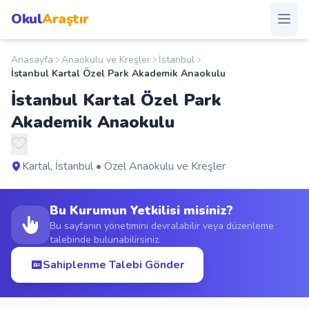
Okul
Araştır
Anasayfa
Anaokulu ve Kreşler
İstanbul
Anasayfa
İstanbul Kartal Özel Park Akademik Anaokulu
İstanbul Kartal Özel Park
Okullar
Akademik Anaokulu
Şehirler
Kartal, İstanbul • Özel Anaokulu ve Kreşler
Kampanyalar
Bu Kurumun Yetkilisi misiniz?
Duyurular
Bu sayfanın yönetimini devralabilir veya düzenleme
talebinde bulunabilirsiniz.
S.S.S.
Sahiplenme Talebi Gönder
Blog