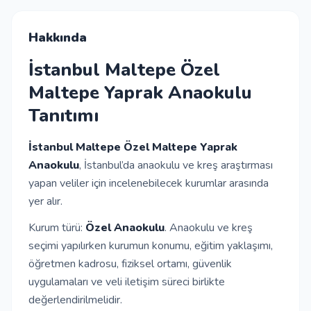
İletişim
Hakkında
İstanbul Maltepe Özel
Giriş Yap
Maltepe Yaprak Anaokulu
Tanıtımı
Kayıt Ol
İstanbul Maltepe Özel Maltepe Yaprak
Okul Ekle
Anaokulu
, İstanbul’da anaokulu ve kreş araştırması
yapan veliler için incelenebilecek kurumlar arasında
yer alır.
Kurum türü:
Özel Anaokulu
. Anaokulu ve kreş
seçimi yapılırken kurumun konumu, eğitim yaklaşımı,
öğretmen kadrosu, fiziksel ortamı, güvenlik
uygulamaları ve veli iletişim süreci birlikte
değerlendirilmelidir.