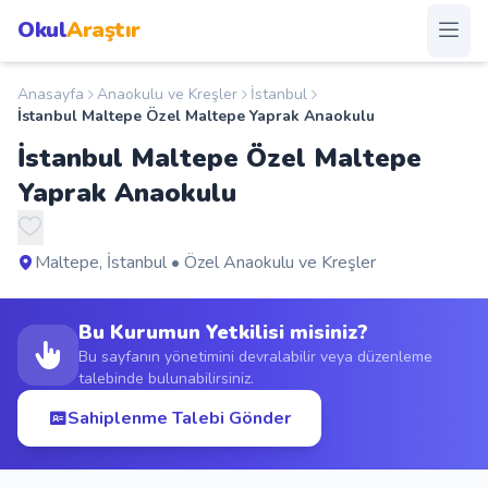
Okul
Araştır
Anasayfa
Anaokulu ve Kreşler
İstanbul
Anasayfa
İstanbul Maltepe Özel Maltepe Yaprak Anaokulu
İstanbul Maltepe Özel Maltepe
Okullar
Yaprak Anaokulu
Şehirler
Maltepe, İstanbul • Özel Anaokulu ve Kreşler
Kampanyalar
Bu Kurumun Yetkilisi misiniz?
Duyurular
Bu sayfanın yönetimini devralabilir veya düzenleme
talebinde bulunabilirsiniz.
S.S.S.
Sahiplenme Talebi Gönder
Blog