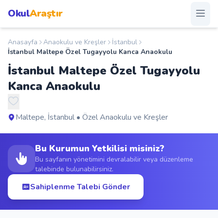
Okul
Araştır
Anasayfa
Anaokulu ve Kreşler
İstanbul
Anasayfa
İstanbul Maltepe Özel Tugayyolu Kanca Anaokulu
İstanbul Maltepe Özel Tugayyolu
Okullar
Kanca Anaokulu
Şehirler
Maltepe, İstanbul • Özel Anaokulu ve Kreşler
Kampanyalar
Bu Kurumun Yetkilisi misiniz?
Duyurular
Bu sayfanın yönetimini devralabilir veya düzenleme
talebinde bulunabilirsiniz.
S.S.S.
Sahiplenme Talebi Gönder
Blog