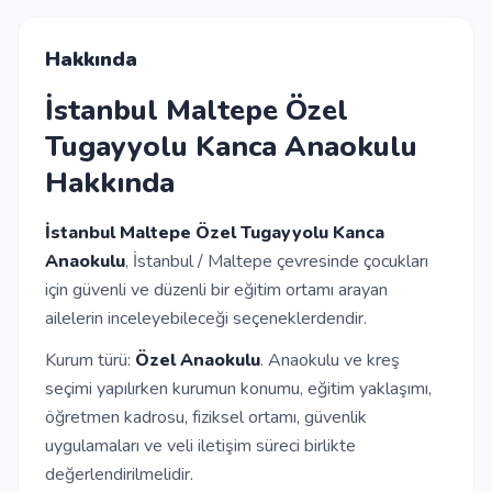
İletişim
Hakkında
İstanbul Maltepe Özel
Giriş Yap
Tugayyolu Kanca Anaokulu
Hakkında
Kayıt Ol
İstanbul Maltepe Özel Tugayyolu Kanca
Okul Ekle
Anaokulu
, İstanbul / Maltepe çevresinde çocukları
için güvenli ve düzenli bir eğitim ortamı arayan
ailelerin inceleyebileceği seçeneklerdendir.
Kurum türü:
Özel Anaokulu
. Anaokulu ve kreş
seçimi yapılırken kurumun konumu, eğitim yaklaşımı,
öğretmen kadrosu, fiziksel ortamı, güvenlik
uygulamaları ve veli iletişim süreci birlikte
değerlendirilmelidir.