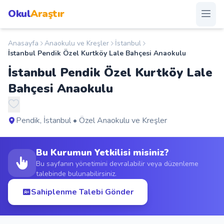
Okul
Araştır
Anasayfa
Anaokulu ve Kreşler
İstanbul
Anasayfa
İstanbul Pendik Özel Kurtköy Lale Bahçesi Anaokulu
İstanbul Pendik Özel Kurtköy Lale
Okullar
Bahçesi Anaokulu
Şehirler
Pendik, İstanbul • Özel Anaokulu ve Kreşler
Kampanyalar
Bu Kurumun Yetkilisi misiniz?
Duyurular
Bu sayfanın yönetimini devralabilir veya düzenleme
talebinde bulunabilirsiniz.
S.S.S.
Sahiplenme Talebi Gönder
Blog