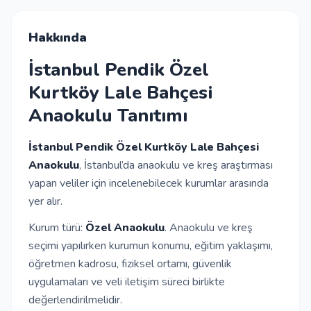
İletişim
Hakkında
İstanbul Pendik Özel
Giriş Yap
Kurtköy Lale Bahçesi
Anaokulu Tanıtımı
Kayıt Ol
İstanbul Pendik Özel Kurtköy Lale Bahçesi
Okul Ekle
Anaokulu
, İstanbul’da anaokulu ve kreş araştırması
yapan veliler için incelenebilecek kurumlar arasında
yer alır.
Kurum türü:
Özel Anaokulu
. Anaokulu ve kreş
seçimi yapılırken kurumun konumu, eğitim yaklaşımı,
öğretmen kadrosu, fiziksel ortamı, güvenlik
uygulamaları ve veli iletişim süreci birlikte
değerlendirilmelidir.