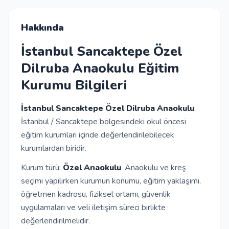
İletişim
Hakkında
İstanbul Sancaktepe Özel
Giriş Yap
Dilruba Anaokulu Eğitim
Kurumu Bilgileri
Kayıt Ol
İstanbul Sancaktepe Özel Dilruba Anaokulu
,
Okul Ekle
İstanbul / Sancaktepe bölgesindeki okul öncesi
eğitim kurumları içinde değerlendirilebilecek
kurumlardan biridir.
Kurum türü:
Özel Anaokulu
. Anaokulu ve kreş
seçimi yapılırken kurumun konumu, eğitim yaklaşımı,
öğretmen kadrosu, fiziksel ortamı, güvenlik
uygulamaları ve veli iletişim süreci birlikte
değerlendirilmelidir.