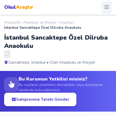
Okul
Araştır
Anasayfa
Anaokulu ve Kreşler
İstanbul
Anasayfa
İstanbul Sancaktepe Özel Dilruba Anaokulu
İstanbul Sancaktepe Özel Dilruba
Okullar
Anaokulu
Şehirler
Sancaktepe, İstanbul • Özel Anaokulu ve Kreşler
Kampanyalar
Bu Kurumun Yetkilisi misiniz?
Duyurular
Bu sayfanın yönetimini devralabilir veya düzenleme
talebinde bulunabilirsiniz.
S.S.S.
Sahiplenme Talebi Gönder
Blog