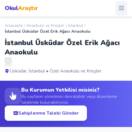
Okul
Araştır
Anasayfa
Anaokulu ve Kreşler
İstanbul
Anasayfa
İstanbul Üsküdar Özel Erik Ağacı Anaokulu
İstanbul Üsküdar Özel Erik Ağacı
Okullar
Anaokulu
Şehirler
Üsküdar, İstanbul • Özel Anaokulu ve Kreşler
Kampanyalar
Bu Kurumun Yetkilisi misiniz?
Duyurular
Bu sayfanın yönetimini devralabilir veya düzenleme
talebinde bulunabilirsiniz.
S.S.S.
Sahiplenme Talebi Gönder
Blog