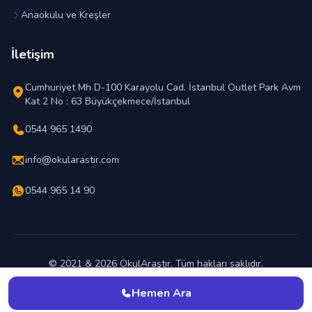
Anaokulu ve Kreşler
İletişim
Cumhuriyet Mh D-100 Karayolu Cad. İstanbul Outlet Park Avm
Kat 2 No : 63 Büyükçekmece/İstanbul
0544 965 1490
info@okularastir.com
0544 965 14 90
© 2021 & 2026 OkulAraştır. Tüm hakları saklıdır.
En İyi Okul Hangisi ?
Hemen Ara