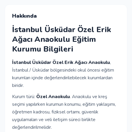
İletişim
Hakkında
İstanbul Üsküdar Özel Erik
Giriş Yap
Ağacı Anaokulu Eğitim
Kurumu Bilgileri
Kayıt Ol
İstanbul Üsküdar Özel Erik Ağacı Anaokulu
,
Okul Ekle
İstanbul / Üsküdar bölgesindeki okul öncesi eğitim
kurumları içinde değerlendirilebilecek kurumlardan
biridir.
Kurum türü:
Özel Anaokulu
. Anaokulu ve kreş
seçimi yapılırken kurumun konumu, eğitim yaklaşımı,
öğretmen kadrosu, fiziksel ortamı, güvenlik
uygulamaları ve veli iletişim süreci birlikte
değerlendirilmelidir.