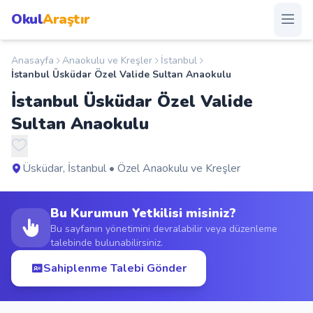
Okul
Araştır
Anasayfa
Anaokulu ve Kreşler
İstanbul
Anasayfa
İstanbul Üsküdar Özel Valide Sultan Anaokulu
İstanbul Üsküdar Özel Valide
Okullar
Sultan Anaokulu
Şehirler
Üsküdar, İstanbul • Özel Anaokulu ve Kreşler
Kampanyalar
Bu Kurumun Yetkilisi misiniz?
Duyurular
Bu sayfanın yönetimini devralabilir veya düzenleme
talebinde bulunabilirsiniz.
S.S.S.
Sahiplenme Talebi Gönder
Blog