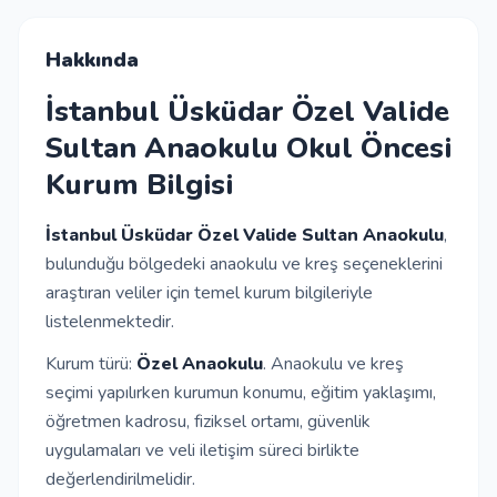
İletişim
Hakkında
İstanbul Üsküdar Özel Valide
Giriş Yap
Sultan Anaokulu Okul Öncesi
Kurum Bilgisi
Kayıt Ol
İstanbul Üsküdar Özel Valide Sultan Anaokulu
,
Okul Ekle
bulunduğu bölgedeki anaokulu ve kreş seçeneklerini
araştıran veliler için temel kurum bilgileriyle
listelenmektedir.
Kurum türü:
Özel Anaokulu
. Anaokulu ve kreş
seçimi yapılırken kurumun konumu, eğitim yaklaşımı,
öğretmen kadrosu, fiziksel ortamı, güvenlik
uygulamaları ve veli iletişim süreci birlikte
değerlendirilmelidir.