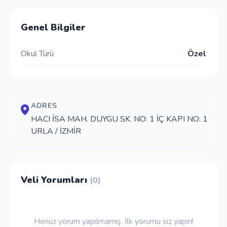
İletişim
Genel Bilgiler
Okul Türü
Özel
Giriş Yap
Kayıt Ol
ADRES
Okul Ekle
HACI İSA MAH. DUYGU SK. NO: 1 İÇ KAPI NO: 1
URLA / İZMİR
Veli Yorumları
(0)
Henüz yorum yapılmamış. İlk yorumu siz yapın!