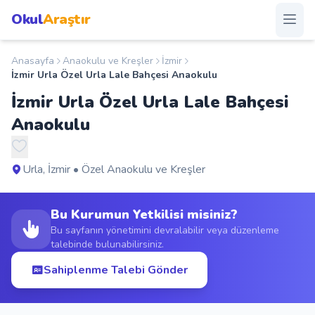
Okul
Araştır
Anasayfa
Anaokulu ve Kreşler
İzmir
Anasayfa
İzmir Urla Özel Urla Lale Bahçesi Anaokulu
İzmir Urla Özel Urla Lale Bahçesi
Okullar
Anaokulu
Şehirler
Urla, İzmir • Özel Anaokulu ve Kreşler
Kampanyalar
Bu Kurumun Yetkilisi misiniz?
Duyurular
Bu sayfanın yönetimini devralabilir veya düzenleme
talebinde bulunabilirsiniz.
S.S.S.
Sahiplenme Talebi Gönder
Blog