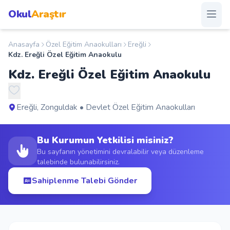
Okul
Araştır
Anasayfa
Özel Eğitim Anaokulları
Ereğli
Anasayfa
Kdz. Ereğli Özel Eğitim Anaokulu
Kdz. Ereğli Özel Eğitim Anaokulu
Okullar
Şehirler
Ereğli, Zonguldak • Devlet Özel Eğitim Anaokulları
Kampanyalar
Bu Kurumun Yetkilisi misiniz?
Bu sayfanın yönetimini devralabilir veya düzenleme
talebinde bulunabilirsiniz.
Duyurular
Sahiplenme Talebi Gönder
S.S.S.
Blog