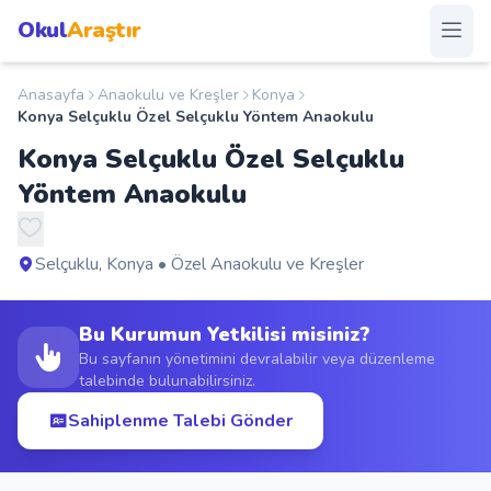
Okul
Araştır
Anasayfa
Anaokulu ve Kreşler
Konya
Anasayfa
Konya Selçuklu Özel Selçuklu Yöntem Anaokulu
Konya Selçuklu Özel Selçuklu
Okullar
Yöntem Anaokulu
Şehirler
Selçuklu, Konya • Özel Anaokulu ve Kreşler
Kampanyalar
Bu Kurumun Yetkilisi misiniz?
Duyurular
Bu sayfanın yönetimini devralabilir veya düzenleme
talebinde bulunabilirsiniz.
S.S.S.
Sahiplenme Talebi Gönder
Blog