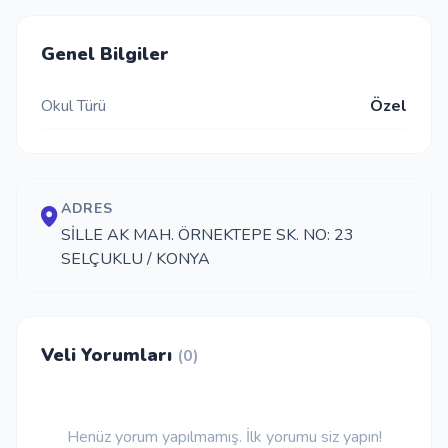
İletişim
Genel Bilgiler
Okul Türü
Özel
Giriş Yap
Kayıt Ol
ADRES
Okul Ekle
SİLLE AK MAH. ÖRNEKTEPE SK. NO: 23
SELÇUKLU / KONYA
Veli Yorumları
(0)
Henüz yorum yapılmamış. İlk yorumu siz yapın!