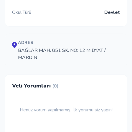
İletişim
Okul Türü
Devlet
Giriş Yap
ADRES
BAĞLAR MAH. 851 SK. NO: 12 MİDYAT /
Kayıt Ol
MARDİN
Okul Ekle
Veli Yorumları
(0)
Henüz yorum yapılmamış. İlk yorumu siz yapın!