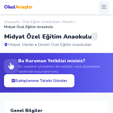
Okul
Araştır
Anasayfa
Özel Eğitim Anaokulları
Mardin
Anasayfa
Midyat Özel Eğitim Anaokulu
Midyat Özel Eğitim Anaokulu
Okullar
Midyat, Mardin • Devlet Özel Eğitim Anaokulları
Şehirler
Bu Kurumun Yetkilisi misiniz?
Kampanyalar
Bu sayfanın yönetimini devralabilir veya düzenleme
talebinde bulunabilirsiniz.
Duyurular
Sahiplenme Talebi Gönder
S.S.S.
Blog
Genel Bilgiler